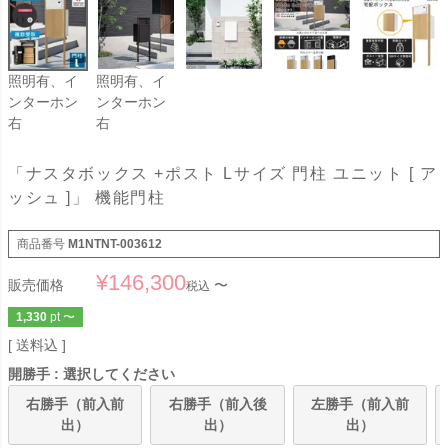
照明有、イ
照明有、イ
ンターホン
ンターホン
右
右
「ナスタボックス +ポスト Lサイズ 門柱 ユニット [ ア
ッシュ ]」 機能門柱
商品番号
M1NTNT-003612
¥
146,300
販売価格
〜
税込
1,330
pt
〜
送料込
開勝手
選択してください
右勝手（前入前
右勝手（前入後
左勝手（前入前
出）
出）
出）