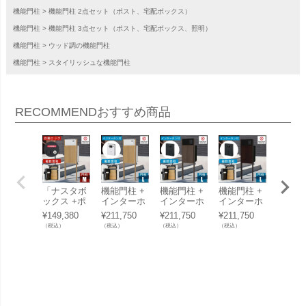
機能門柱
機能門柱 2点セット（ポスト、宅配ボックス）
機能門柱
機能門柱 3点セット（ポスト、宅配ボックス、照明）
機能門柱
ウッド調の機能門柱
機能門柱
スタイリッシュな機能門柱
RECOMMEND
おすすめ商品
「ナスタボ
機能門柱 +
機能門柱 +
機能門柱 +
「ナス
ックス +ポ
インターホ
インターホ
インターホ
ックス
スト Mサイ
ンセット 「
ンセット
ンセット
スト 
¥
149,380
¥
211,750
¥
211,750
¥
211,750
¥
114,7
ズ 門柱 ユ
ナスタボッ
「ナスタボ
「ナスタボ
ズ 門柱
（税込）
（税込）
（税込）
（税込）
（税込）
ニット [ ア
クス +ポス
ックス +ポ
ックス +ポ
ニット 
ッシュ ]」
ト Lサイズ
スト Lサイ
スト Lサイ
ワイト 
機能門柱
門柱 ユニッ
ズ 門柱 ユ
ズ 門柱 ユ
機能門
ト [ アッシ
ニット [ ウ
ニット [ ダ
ュ ]」
ォールナッ
ークウッド
ト ]」
]」