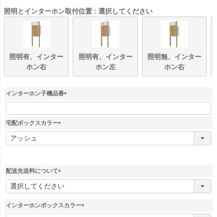
照明とインターホン取付位置
選択してください
照明有、インター
照明有、インター
照明無、インター
ホン右
ホン左
ホン右
インターホン子機品番
(
必
須
宅配ボックスカラー
)
(
必
須
)
配送先送料について
(
必
須
インターホンボックスカラー
)
(