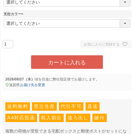
必
須
支柱カラー
)
(
必
須
)
お気に入りに登録する
カートに入れる
2026/08/27（木）
に
弊社指定便
でお届けします。
滋賀県
お届け先を変更
送料無料
受注生産
代引不可
直送
A4対応投函
前入前出
後ろ出し
鍵付
複数の荷物が受取できる宅配ボックスと郵便ポストがセットにな