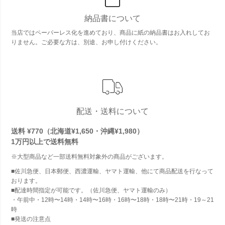
納品書について
当店ではペーパーレス化を進めており、商品に紙の納品書はお入れしてお
りません。ご必要な方は、別途、お申し付けください。
配送・送料について
送料 ¥770（北海道¥1,650・沖縄¥1,980）
1万円以上で
送料無料
※大型商品など一部送料無料対象外の商品がございます。
■佐川急便、日本郵便、西濃運輸、ヤマト運輸、他にて商品配送を行なって
おります。
■配達時間指定が可能です。（佐川急便、ヤマト運輸のみ）
・午前中・12時〜14時・14時〜16時・16時〜18時・18時〜21時・19～21
時
■発送の注意点