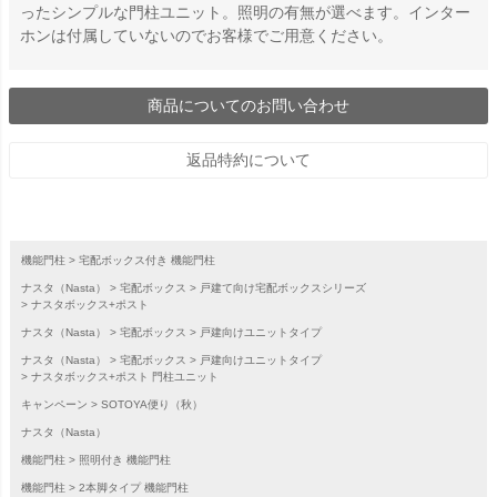
ったシンプルな門柱ユニット。照明の有無が選べます。インター
ホンは付属していないのでお客様でご用意ください。
商品についてのお問い合わせ
返品特約について
機能門柱
宅配ボックス付き 機能門柱
ナスタ（Nasta）
宅配ボックス
戸建て向け宅配ボックスシリーズ
ナスタボックス+ポスト
ナスタ（Nasta）
宅配ボックス
戸建向けユニットタイプ
ナスタ（Nasta）
宅配ボックス
戸建向けユニットタイプ
ナスタボックス+ポスト 門柱ユニット
キャンペーン
SOTOYA便り（秋）
ナスタ（Nasta）
機能門柱
照明付き 機能門柱
機能門柱
2本脚タイプ 機能門柱