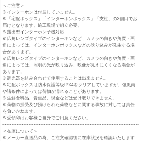
＜ご注意＞
※インターホンは付属していません。
※「宅配ボックス」「インターホンボックス」「支柱」の3個口でお
届けとなります。施工現場で組立必要。
※露出型インターホン子機対応
※広角レンズタイプのインターホンなど、カメラの向きや角度・画
角によっては、インターホンボックスなどの映り込みが発生する場
合があります。
※広角レンズタイプのインターホンなど、カメラの向きや角度・画
角によっては、照明の光が映り込み、映像が見えにくくなる場合が
あります。
※調光器を組み合わせて使用することは出来ません。
※宅配ボックスは防水保護等級IPX4をクリアしていますが、強風雨
や諸条件によっては荷物が濡れることがあります。
※生鮮食料品、貴重品、現金などは受け取りできません。
※荷物の授受及び預けられた荷物などに関する事故に対しては責任
を負いかねます。
※受領印はお客様ご自身でご用意ください。
＜在庫について＞
※メーカー直送品の為、ご注文確認後に在庫状況を確認いたします