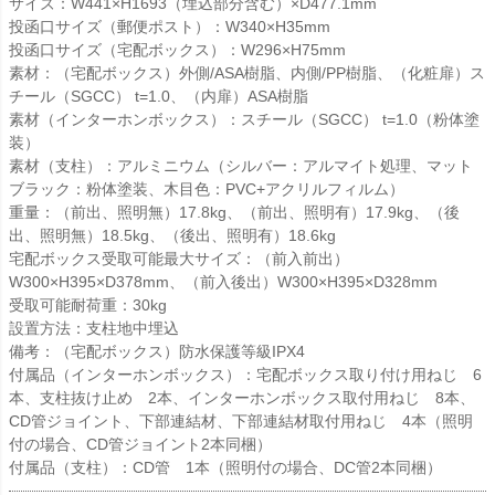
サイズ：W441×H1693（埋込部分含む）×D477.1mm
投函口サイズ（郵便ポスト）：W340×H35mm
投函口サイズ（宅配ボックス）：W296×H75mm
素材：（宅配ボックス）外側/ASA樹脂、内側/PP樹脂、（化粧扉）ス
チール（SGCC） t=1.0、（内扉）ASA樹脂
素材（インターホンボックス）：スチール（SGCC） t=1.0（粉体塗
装）
素材（支柱）：アルミニウム（シルバー：アルマイト処理、マット
ブラック：粉体塗装、木目色：PVC+アクリルフィルム）
重量：（前出、照明無）17.8kg、（前出、照明有）17.9kg、（後
出、照明無）18.5kg、（後出、照明有）18.6kg
宅配ボックス受取可能最大サイズ：（前入前出）
W300×H395×D378mm、（前入後出）W300×H395×D328mm
受取可能耐荷重：30kg
設置方法：支柱地中埋込
備考：（宅配ボックス）防水保護等級IPX4
付属品（インターホンボックス）：宅配ボックス取り付け用ねじ 6
本、支柱抜け止め 2本、インターホンボックス取付用ねじ 8本、
CD管ジョイント、下部連結材、下部連結材取付用ねじ 4本（照明
付の場合、CD管ジョイント2本同梱）
付属品（支柱）：CD管 1本（照明付の場合、DC管2本同梱）