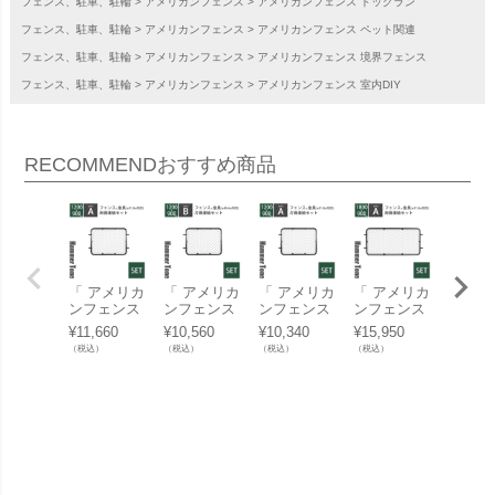
フェンス、駐車、駐輪
アメリカンフェンス
アメリカンフェンス ドッグラン
フェンス、駐車、駐輪
アメリカンフェンス
アメリカンフェンス ペット関連
フェンス、駐車、駐輪
アメリカンフェンス
アメリカンフェンス 境界フェンス
フェンス、駐車、駐輪
アメリカンフェンス
アメリカンフェンス 室内DIY
RECOMMEND
おすすめ商品
「 アメリカ
「 アメリカ
「 アメリカ
「 アメリカ
「 ア
ンフェンス
ンフェンス
ンフェンス
ンフェンス
ンフェ
M （ 1200×
M （ 1200×
M （ 1200×
XL （ 1800
S （ 9
¥
11,660
¥
10,560
¥
10,340
¥
15,950
¥
11,11
900mm ）
900mm ）
900mm ）
×900mm ）
00mm
（税込）
（税込）
（税込）
（税込）
（税込）
両側連結セ
片側連結セ
片側連結セ
両側連結セ
側連結
ット A （
ット B （
ット A （
ット A （
ト A （
フェンス M
フェンス M
フェンス M
フェンス X
ェンス 
+ ジョイン
+ ジョイン
+ ジョイン
L + ジョイ
ジョイ
ト A 4個 ）
ト B 2個 ）
ト A 2個 ）
ント A 4個
A 4個 
ハンマート
ハンマート
ハンマート
） ハンマー
ンマー
ーンブラッ
ーンブラッ
ーンブラッ
トーンブラ
ンブラ
ク 」
ク 」
ク 」
ック 」
」