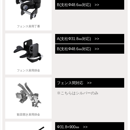
B(支柱Φ48.6㎜対応) >>
フェンス扉用丁番
A(支柱Φ31.8㎜対応) >>
B(支柱Φ48.6㎜対応) >>
フェンス扉用掛金
フェンス間対応 >>
※こちらはシルバーのみ
観音開き扉用掛金
Φ31.8×900㎜ >>