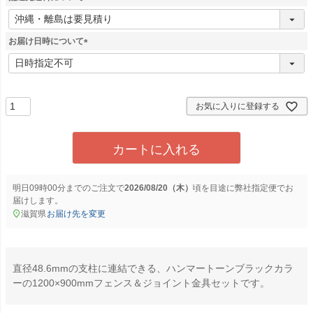
)
(
必
須
お届け日時について
)
(
必
須
)
お気に入りに登録する
カートに入れる
明日
09時00分
までのご注文で
2026/08/20（木）
に
弊社指定便
でお
届けします。
滋賀県
お届け先を変更
直径48.6mmの支柱に連結できる、ハンマートーンブラックカラ
ーの1200×900mmフェンス＆ジョイント金具セットです。