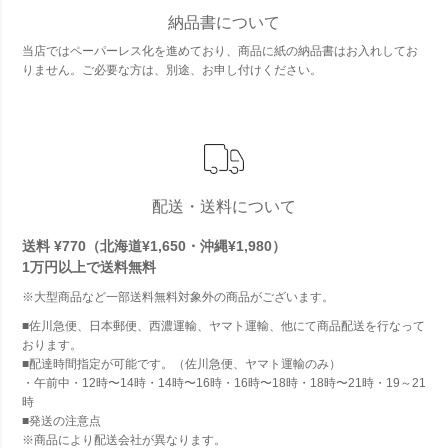
納品書について
当店ではペーパーレス化を進めており、商品に紙の納品書はお入れしてお
りません。ご必要な方は、別途、お申し付けください。
配送・送料について
送料 ¥770（北海道¥1,650・沖縄¥1,980）
1万円以上で
送料無料
※大型商品など一部送料無料対象外の商品がございます。
■佐川急便、日本郵便、西濃運輸、ヤマト運輸、他にて商品配送を行なって
おります。
■配達時間指定が可能です。（佐川急便、ヤマト運輸のみ）
・午前中・12時〜14時・14時〜16時・16時〜18時・18時〜21時・19～21
時
■発送の注意点
※商品により配送会社が異なります。