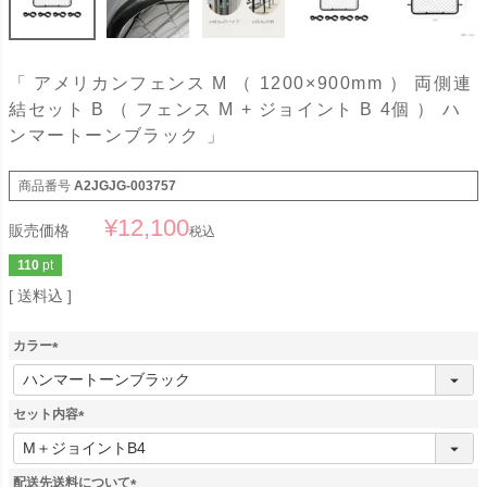
「 アメリカンフェンス M （ 1200×900mm ） 両側連
結セット B （ フェンス M + ジョイント B 4個 ） ハ
ンマートーンブラック 」
商品番号
A2JGJG-003757
¥
12,100
販売価格
税込
110
pt
送料込
カラー
(
必
須
セット内容
)
(
必
須
配送先送料について