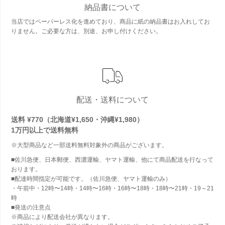
納品書について
当店ではペーパーレス化を進めており、商品に紙の納品書はお入れしてお
りません。ご必要な方は、別途、お申し付けください。
配送・送料について
送料 ¥770（北海道¥1,650・沖縄¥1,980）
1万円以上で
送料無料
※大型商品など一部送料無料対象外の商品がございます。
■佐川急便、日本郵便、西濃運輸、ヤマト運輸、他にて商品配送を行なって
おります。
■配達時間指定が可能です。（佐川急便、ヤマト運輸のみ）
・午前中・12時〜14時・14時〜16時・16時〜18時・18時〜21時・19～21
時
■発送の注意点
※商品により配送会社が異なります。