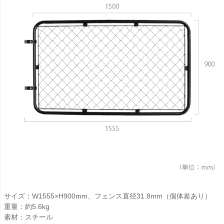
サイズ：W1555×H900mm、フェンス直径31.8mm（個体差あり）
重量：約5.6kg
素材：スチール