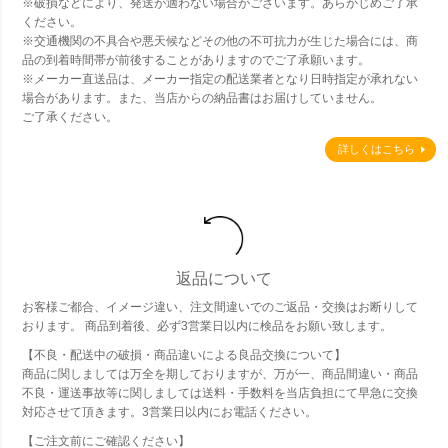
※破損などにより、発送が適わない場合がございます。あらかじめご了承
ください。
※交通機関の不具合や悪天候などその他の不可抗力が生じた場合には、商
品の到着時間帯が前後することがありますのでご了承願います。
※メーカー直送品は、メーカー指定の配送業者となり日時指定が承れない
場合があります。また、当店からの納品書はお届けしていません。
ご了承ください。
詳しくはこちら
返品について
お客様ご都合、イメージ違い、注文間違いでのご返品・交換はお断りして
おります。 商品到着後、必ず3営業日以内に検品をお願い致します。
【不良・配送中の破損・商品違いによる良品交換について】
商品に関しましては万全を期しておりますが、万が一、商品間違い・商品
不良・運送事故等に関しましては送料・手数料を当店負担にて早急に交換
対応させて頂きます。3営業日以内にお電話ください。
【ご注文前にご確認ください】