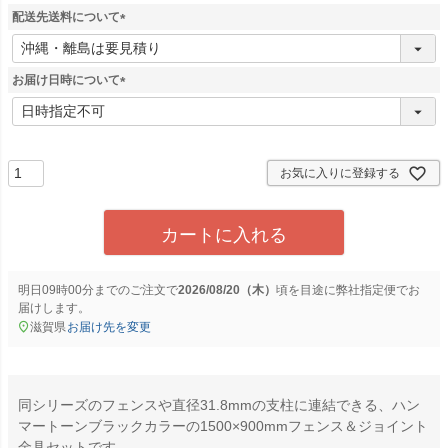
須
配送先送料について
)
(
必
須
お届け日時について
)
(
必
須
)
お気に入りに登録する
カートに入れる
明日
09時00分
までのご注文で
2026/08/20（木）
に
弊社指定便
でお
届けします。
滋賀県
お届け先を変更
同シリーズのフェンスや直径31.8mmの支柱に連結できる、ハン
マートーンブラックカラーの1500×900mmフェンス＆ジョイント
金具セットです。