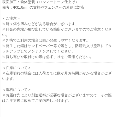
表面加工：粉体塗装（ハンマートーン仕上げ）
備考：Φ31.8mmの支柱やフェンスへの連結に対応
＜ご注意＞
※所々傷や凹みなどがある場合がございます。
※針金の先端が飛び出している箇所がございますのでご注意くださ
い。
※外構でご利用の場合は錆が発生しやすくなります。
※発生した錆はサンドペーパー等で落とし、防錆剤入り塗料にてタ
ッチアップしてメンテナンスしてください。
※持ち運びや取付けの際は必ず手袋をご着用ください。
＜在庫について＞
※在庫切れの場合には入荷までに数か月お時間がかかる場合がござ
います。
＜送料について＞
※お届け先により別途送料が必要な場合がございますので、その際
はご注文後に改めてご案内差し上げます。