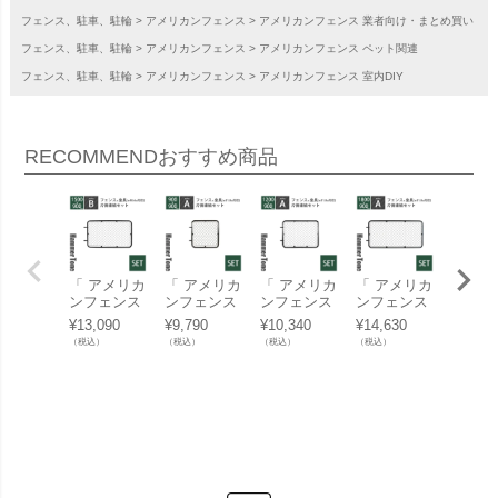
フェンス、駐車、駐輪
アメリカンフェンス
アメリカンフェンス 業者向け・まとめ買い
フェンス、駐車、駐輪
アメリカンフェンス
アメリカンフェンス ペット関連
フェンス、駐車、駐輪
アメリカンフェンス
アメリカンフェンス 室内DIY
RECOMMEND
おすすめ商品
「 アメリカ
「 アメリカ
「 アメリカ
「 アメリカ
「 ア
ンフェンス
ンフェンス
ンフェンス
ンフェンス
ンフェ
L （ 1500×
S （ 900×9
M （ 1200×
XL （ 1800
XL （ 
¥
13,090
¥
9,790
¥
10,340
¥
14,630
¥
14,85
900mm ）
00mm ） 片
900mm ）
×900mm ）
×900
（税込）
（税込）
（税込）
（税込）
（税込）
片側連結セ
側連結セッ
片側連結セ
片側連結セ
片側連
ット B （
ト A （ フ
ット A （
ット A （
ット B
フェンス L
ェンス S +
フェンス M
フェンス X
フェン
+ ジョイン
ジョイント
+ ジョイン
L + ジョイ
L + 
ト B 2個 ）
A 2個 ） ハ
ト A 2個 ）
ント A 2個
ント B
ハンマート
ンマートー
ハンマート
） ハンマー
） ハ
ーンブラッ
ンブラック
ーンブラッ
トーンブラ
トーン
ク 」
」
ク 」
ック 」
ック 