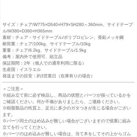
サイズ：チェア/W775×D540×H79×SH280～360mm、サイドテーブ
ル/W380×D380×H365mm
素材：チェア・サイドテーブル/ポリプロピレン、亜鉛メッキ鋼
耐荷重：チェア/100kg、サイドテーブル/10kg
重量：チェア/6.2kg、サイドテーブル/1.9kg
備考：屋内外で使用可、組立品
保証期間：2年（個人での通常利用に限る）
生産国：イスラエル
発送までの目安：約3営業日（在庫有りの場合）
＜ご注意＞
※組み立て前に必ず検品し、商品の状態とパーツが揃っているかを
ご確認ください。何か不備がありましたら、ご連絡ください。
※樹脂製品の性質上、足元に多少のガタつきが生じる場合がござい
ます。
※パーツ同士のはめ込みが難しい場合がございますので慎重に組み
立てを行ってください。
※パーツのはめ込みが難しい場合は、当て木をしてその上からゴム