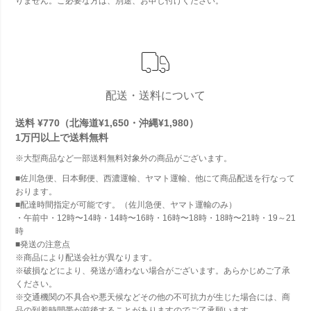
りません。ご必要な方は、別途、お申し付けください。
配送・送料について
送料 ¥770（北海道¥1,650・沖縄¥1,980）
1万円以上で
送料無料
※大型商品など一部送料無料対象外の商品がございます。
■佐川急便、日本郵便、西濃運輸、ヤマト運輸、他にて商品配送を行なって
おります。
■配達時間指定が可能です。（佐川急便、ヤマト運輸のみ）
・午前中・12時〜14時・14時〜16時・16時〜18時・18時〜21時・19～21
時
■発送の注意点
※商品により配送会社が異なります。
※破損などにより、発送が適わない場合がございます。あらかじめご了承
ください。
※交通機関の不具合や悪天候などその他の不可抗力が生じた場合には、商
品の到着時間帯が前後することがありますのでご了承願います。