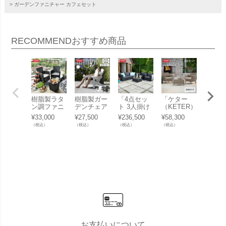
ガーデンファニチャー カフェセット
RECOMMEND
おすすめ商品
樹脂製ラタ
樹脂製ガー
「4点セッ
「ケター
ガーデ
ン調ファニ
デンチェア
ト 3人掛け
（KETER）
ェア 
チャー「ケ
「ケター
ガーデンソ
サレモ 収納
「 FE
¥
33,000
¥
27,500
¥
236,500
¥
58,300
¥
4,950
ター （KET
（KETER）
ファー・ア
付きガーデ
ロッテ
（税込）
（税込）
（税込）
（税込）
（税込）
ER） アイ
アルパイン
ームチェア
ンテーブ
イドテ
オワ バルコ
アディロン
2脚・テー
ル・チェア
ル（ス
ニー3点セ
ダック チェ
ブル ケター
3点セット
ル） K
ット（IOW
ア」
（KETER）
GP15530
X13 」
A BALCON
サルタ」
2・CC1553
Y SET 139
【単品販売
19」
890）」
可】
お支払いについて