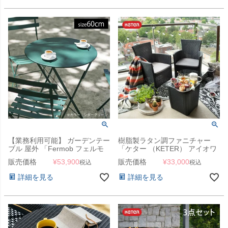
【業務利用可能】 ガーデンテー
樹脂製ラタン調ファニチャー
ブル 屋外 「Fermob フェルモ
「ケター （KETER） アイオワ
ブ ビストロ ラウンドテーブル
バルコニー3点セット（IOWA
販売価格
¥
53,900
販売価格
¥
33,000
税込
税込
60」
BALCONY SET 139890）」
詳細を見る
詳細を見る