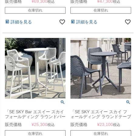
販売価格
¥
69,300
販売価格
¥
47,300
税込
税込
フォールディング ラウンドバー
BALCONY SET 147871）」
テーブル Φ60 ＆ VICTOR ヴィ
在庫切れ
在庫切れ
クター バーチェア 3点セット」
詳細を見る
詳細を見る
「SE SKY Bar エスイー スカイ
「SE SKY エスイー スカイ フ
フォールディング ラウンドバー
ォールディング ラウンドテーブ
テーブル Φ60cm」
ル Φ60cm」
販売価格
¥
25,300
販売価格
¥
23,100
税込
税込
在庫切れ
在庫切れ