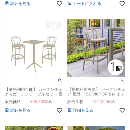
詳細を見る
カートに入れる
【業務利用可能】 ガーデンチェ
【業務利用可能】 ガーデンチェ
ア＆ガーデンテーブルセット 屋
ア 屋外 「SE VICTOR Bar エス
外 「SE SKY エスイー スカイ
イー ヴィクター バーチェア
販売価格
¥
69,300
販売価格
¥
22,000
税込
税込
フォールディング バーテーブル
SH75cm」
60×60 ＆ VICTOR ヴィクター
詳細を見る
詳細を見る
バーチェア 3点セット」