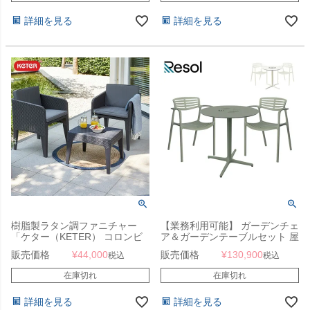
詳細を見る
詳細を見る
樹脂製ラタン調ファニチャー
【業務利用可能】 ガーデンチェ
「ケター（KETER） コロンビ
ア＆ガーデンテーブルセット 屋
ア バルコニー3点セット
外 「Resol Toledo AIRE リソル
販売価格
¥
44,000
販売価格
¥
130,900
税込
税込
（Columbia balcony set） 」
トレド エア ラウンドテーブル
70cm ＆ アームチェア 3点セッ
在庫切れ
在庫切れ
ト」
詳細を見る
詳細を見る