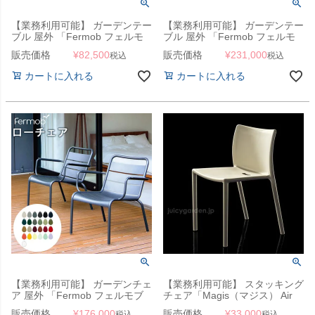
【業務利用可能】 ガーデンテー
【業務利用可能】 ガーデンテー
ブル 屋外 「Fermob フェルモ
ブル 屋外 「Fermob フェルモ
ブ ルクセンブールテーブル
ブ ルクセンブールテーブル
販売価格
¥
82,500
販売価格
¥
231,000
税込
税込
42×44」
80×80」
カートに入れる
カートに入れる
【業務利用可能】 ガーデンチェ
【業務利用可能】 スタッキング
ア 屋外 「Fermob フェルモブ
チェア「Magis（マジス） Air
ルクセンブールローアームチェ
Chair（エアチェア） SD74」
販売価格
¥
176,000
販売価格
¥
33,000
税込
税込