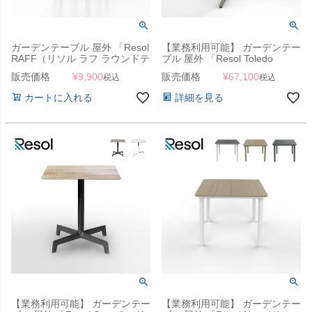
ガーデンテーブル 屋外 「Resol
【業務利用可能】 ガーデンテー
RAFF（リソル ラフ ラウンドテ
ブル 屋外 「Resol Toledo
ーブル 40cm）」ガーデンサイ
AIRE（リソル トレド エア ラウ
販売価格
¥
9,900
販売価格
¥
67,100
税込
税込
ドテーブル
ンドテーブル 70cm）」カフェ
テーブル
カートに入れる
詳細を見る
【業務利用可能】 ガーデンテー
【業務利用可能】 ガーデンテー