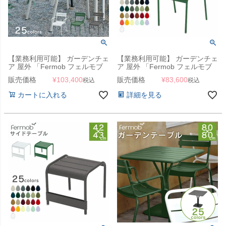
【業務利用可能】 ガーデンチェ
【業務利用可能】 ガーデンチェ
ア 屋外 「Fermob フェルモブ
ア 屋外 「Fermob フェルモブ
ルクセンブールアームチェア」
ルクセンブールチェア」 屋外対
販売価格
¥
103,400
販売価格
¥
83,600
税込
税込
応!
カートに入れる
詳細を見る