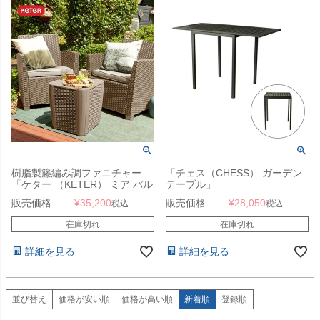
樹脂製籐編み調ファニチャー
「チェス（CHESS） ガーデン
「ケター （KETER） ミア バル
テーブル」
コニー 3点セット（MIA
販売価格
¥
35,200
販売価格
¥
28,050
税込
税込
BALCONY 3SET）」
在庫切れ
在庫切れ
詳細を見る
詳細を見る
並び替え
価格が安い順
価格が高い順
新着順
登録順