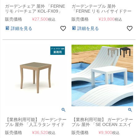
ガーデンチェア 屋外 「FERNE
ガーデンテーブル 屋外
リモ バーチェア KOL-FX09」
「FERNE リモ ハイサイドテー
ブル KOL-FX11」
販売価格
¥
27,500
販売価格
¥
19,800
税込
税込
詳細を見る
詳細を見る
【業務利用可能】 ガーデンテー
【業務利用可能】 ガーデンテー
ブル 屋外 「人工ラタン サイド
ブル 屋外 「SE OCEAN エスイ
テーブル BLM-1707 ガラス天板
ー オーシャン サイドテーブル
販売価格
¥
36,520
販売価格
¥
9,900
税込
税込
5MM」
45×45cm」