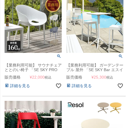
【業務利用可能】 サウナチェア
【業務利用可能】 ガーデンテー
ととのい椅子 「SE SKY PRO
ブル 屋外 「SE SKY Bar エスイ
エスイー スカイ プロ スタッキ
ー スカイ フォールディング バ
販売価格
¥
22,000
販売価格
¥
25,300
税込
税込
ング アームチェア」 4脚まで
ーテーブル 60×60cm」
スタキング可能
詳細を見る
詳細を見る