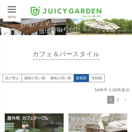
MENU
カフェ＆バースタイル
並び替え
価格が安い順
価格が高い順
新着順
登録順
54
件中
1
-
50
件表示
1
2