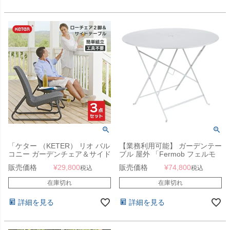
「ケター （KETER） リオ バル
【業務利用可能】 ガーデンテー
コニー ガーデンチェア＆サイド
ブル 屋外 「Fermob フェルモ
テーブル 3点セット グラファイ
ブ ビストロ ラウンドテーブル
販売価格
¥
29,800
販売価格
¥
74,800
税込
税込
ト 662431」
96H」
在庫切れ
在庫切れ
詳細を見る
詳細を見る