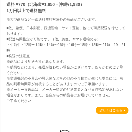
送料 ¥770（北海道¥1,650・沖縄¥1,980）
1万円以上で
送料無料
※大型商品など一部送料無料対象外の商品がございます。
■佐川急便、日本郵便、西濃運輸、ヤマト運輸、他にて商品配送を行なって
おります。
■配達時間指定が可能です。（佐川急便、ヤマト運輸のみ）
・午前中・12時〜14時・14時〜16時・16時〜18時・18時〜21時・19～21
時
■発送の注意点
※商品により配送会社が異なります。
※破損などにより、発送が適わない場合がございます。あらかじめご了承
ください。
※交通機関の不具合や悪天候などその他の不可抗力が生じた場合には、商
品の到着時間帯が前後することがありますのでご了承願います。
※メーカー直送品は、メーカー指定の配送業者となり日時指定が承れない
場合があります。また、当店からの納品書はお届けしていません。
ご了承ください。
詳しくはこちら