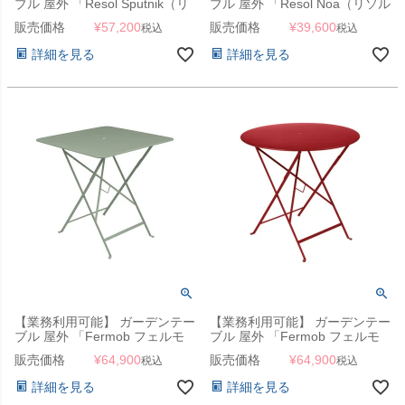
ブル 屋外 「Resol Sputnik（リ
ブル 屋外 「Resol Noa（リソル
ソル スプートニック スクエア
ノア テーブル 90cm×90cm）」
販売価格
¥
57,200
販売価格
¥
39,600
税込
税込
テーブル 70cm×70cm）」カフ
ェテーブル
詳細を見る
詳細を見る
【業務利用可能】 ガーデンテー
【業務利用可能】 ガーデンテー
ブル 屋外 「Fermob フェルモ
ブル 屋外 「Fermob フェルモ
ブ ビストロ スクエアテーブル
ブ ビストロ ラウンドテーブル
販売価格
¥
64,900
販売価格
¥
64,900
税込
税込
71H」 天板71cm角×高さ73cm
77H」 天板φ77cm×高さ73cm
詳細を見る
詳細を見る