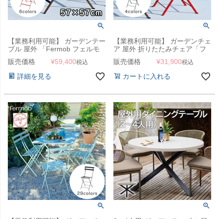
【業務利用可能】 ガーデンテー
【業務利用可能】 ガーデンチェ
ブル 屋外 「Fermob フェルモ
ア 屋外 折りたたみチェア「フ
ブ ビストロテーブル 57×57」
ェルモブ（Fermob） ベランダ
販売価格
¥
59,400
販売価格
¥
31,900
税込
税込
チェア」ガーデン
詳細を見る
カートに入れる