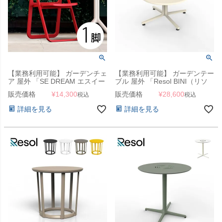
【業務利用可能】 ガーデンチェ
【業務利用可能】 ガーデンテー
ア 屋外 「SE DREAM エスイー
ブル 屋外 「Resol BINI（リソ
ドリーム フォールディング チ
ル ビニ ラウンジテーブル
販売価格
¥
14,300
販売価格
¥
28,600
税込
税込
ェア」
70cm）」ガーデンローテーブ
ル
詳細を見る
詳細を見る