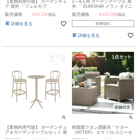
【業務利用可能】 ガーデンチェ
2～4人用 ガーデンテーブル 屋
ア 屋外 「フェルモブ
外 「 EUROFAR メラン ダイニ
（Fermob） ビストロ メタルフ
ングテーブル KOL-EF02CE 」
販売価格
¥
24,200
販売価格
¥
143,000
税込
税込
ォールディングチェア」 折りた
たみチェア
詳細を見る
在庫切れ
詳細を見る
【業務利用可能】 ガーデンチェ
樹脂製ラタン調家具「ケター
ア＆ガーデンテーブルセット 屋
（KETER） エマ バルコニーセ
外 「SE SKY エスイー スカイ
ット 3点セット （EMMA