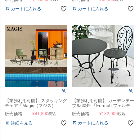
ア」
カートに入れる
カートに入れる
【業務利用可能】 スタッキング
【業務利用可能】 ガーデンテー
チェア「Magis（マジス）
ブル 屋外 「Fermob フェルモ
Chair First（チェアファース
ブ オペラテーブル67」
販売価格
¥
41,800
販売価格
¥
132,000
税込
税込
ト） SD800」
詳細を見る
カートに入れる