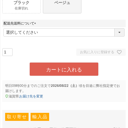
ブラック
ベージュ
在庫切れ
配送先送料について
(
必
須
)
お気に入りに登録する
カートに入れる
明日
09時00分
までのご注文で
2026/08/22（土）
に
弊社指定便
でお
届けします。
滋賀県
お届け先を変更
取り寄せ
輸入品