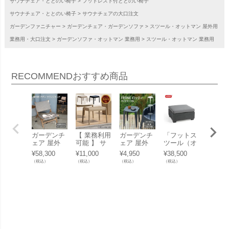
サウナチェア・ととのい椅子
フットレスト付ととのい椅子
サウナチェア・ととのい椅子
サウナチェアの大口注文
ガーデンファニチャー
ガーデンチェア・ガーデンソファ
スツール・オットマン 屋外用
業務用・大口注文
ガーデンソファ・オットマン 業務用
スツール・オットマン 業務用
RECOMMEND
おすすめ商品
ガーデンチ
【 業務利用
ガーデンチ
「フットス
「ガー
ェア 屋外
可能 】 サ
ェア 屋外
ツール（オ
ファニ
「ADAN FU
ウナチェア
「 FERNE
ットマン）
ーセッ
¥
58,300
¥
11,000
¥
4,950
¥
38,500
¥
12,10
RNITURE
スツール 「
ロッティ サ
ケター（KE
バー （
（税込）
（税込）
（税込）
（税込）
（税込）
ラウンジチ
コーリー オ
イドテーブ
TER） サル
den fur
ェア KOL-A
ットマン 96
ル（スツー
タ・サッポ
e set 
D001」
13（CORY
ル） KOL-F
ロ（Salta/S
r） エ
Ottoman）
X13 」
apporo FO
カバー
」 業務用
OT STOOL
roCove
145648）」
7915 2
ロースタイ
90x85
ル ラタン調
（NS
【沖縄