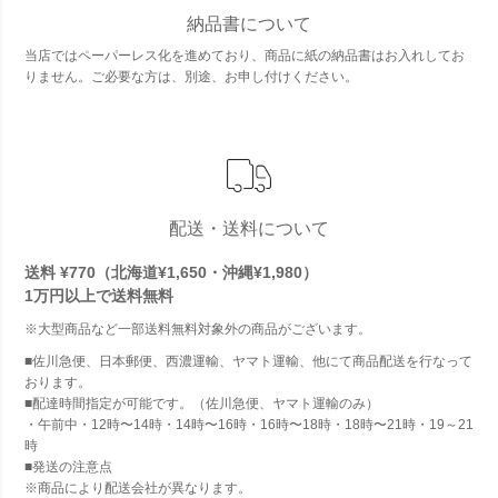
納品書について
当店ではペーパーレス化を進めており、商品に紙の納品書はお入れしてお
りません。ご必要な方は、別途、お申し付けください。
配送・送料について
送料 ¥770（北海道¥1,650・沖縄¥1,980）
1万円以上で
送料無料
※大型商品など一部送料無料対象外の商品がございます。
■佐川急便、日本郵便、西濃運輸、ヤマト運輸、他にて商品配送を行なって
おります。
■配達時間指定が可能です。（佐川急便、ヤマト運輸のみ）
・午前中・12時〜14時・14時〜16時・16時〜18時・18時〜21時・19～21
時
■発送の注意点
※商品により配送会社が異なります。