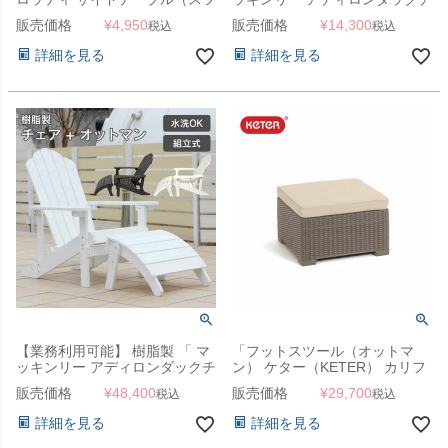
ール） KOL-FX13 」
ェア用 オットマン 1台 」 折り
販売価格
¥
4,950
販売価格
¥
14,300
税込
税込
たたみ可
詳細を見る
詳細を見る
【業務利用可能】 樹脂製 「 マ
「フットスツール（オットマ
ッキンリー アディロンダックチ
ン） ケター（KETER） カリフ
ェア + オットマン セット 」
ォルニア（California Footstool
販売価格
¥
48,400
販売価格
¥
29,700
税込
税込
154374）」
詳細を見る
詳細を見る