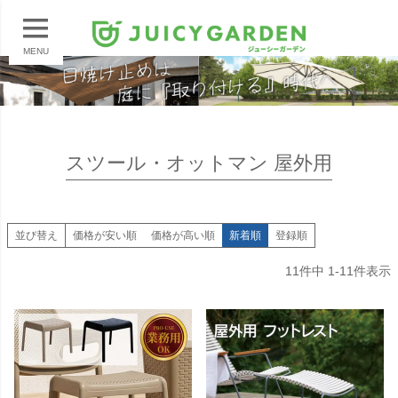
MENU
スツール・オットマン 屋外用
並び替え
価格が安い順
価格が高い順
新着順
登録順
11
件中
1
-
11
件表示