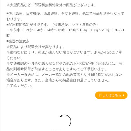
※大型商品など一部送料無料対象外の商品がございます。
■佐川急便、日本郵便、西濃運輸、ヤマト運輸、他にて商品配送を行なって
おります。
■配達時間指定が可能です。（佐川急便、ヤマト運輸のみ）
・午前中・12時〜14時・14時〜16時・16時〜18時・18時〜21時・19～21
時
■発送の注意点
※商品により配送会社が異なります。
※破損などにより、発送が適わない場合がございます。あらかじめご了承
ください。
※交通機関の不具合や悪天候などその他の不可抗力が生じた場合には、商
品の到着時間帯が前後することがありますのでご了承願います。
※メーカー直送品は、メーカー指定の配送業者となり日時指定が承れない
場合があります。また、当店からの納品書はお届けしていません。
ご了承ください。
詳しくはこちら