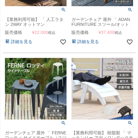
【業務利用可能】 「 人工ラタ
ガーデンチェア 屋外 「 ADAN
ン 2WAY オットマン
FURNITURE スツール/オット
JUICYGARDEN オリジナル 」
マン KOL-AD002 」
販売価格
¥
22,000
販売価格
¥
37,400
税込
税込
詳細を見る
詳細を見る
ガーデンチェア 屋外 「 FERNE
【業務利用可能】 樹脂製 「 マ
ロッティ サイドテーブル（スツ
ッキンリー アディロンダックチ