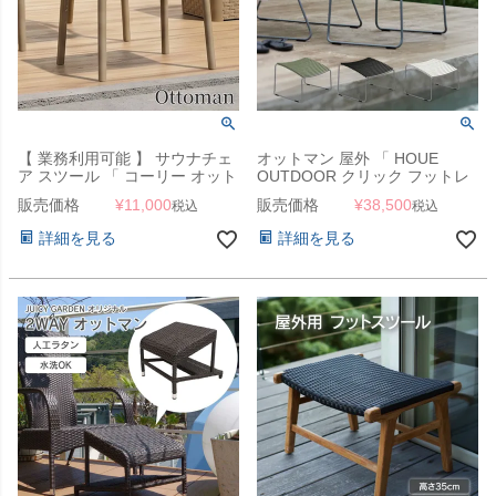
【 業務利用可能 】 サウナチェ
オットマン 屋外 「 HOUE
ア スツール 「 コーリー オット
OUTDOOR クリック フットレ
マン 9613（CORY Ottoman）
スト 」
販売価格
¥
11,000
販売価格
¥
38,500
税込
税込
」 業務用
詳細を見る
詳細を見る