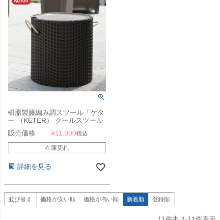
樹脂製籐編み調スツール「ケタ
ー （KETER） クールスツール
ロープ（COOL STOOL
販売価格
¥
11,000
税込
ROPE）」
在庫切れ
詳細を見る
並び替え
価格が安い順
価格が高い順
新着順
登録順
11
件中
1
-
11
件表示