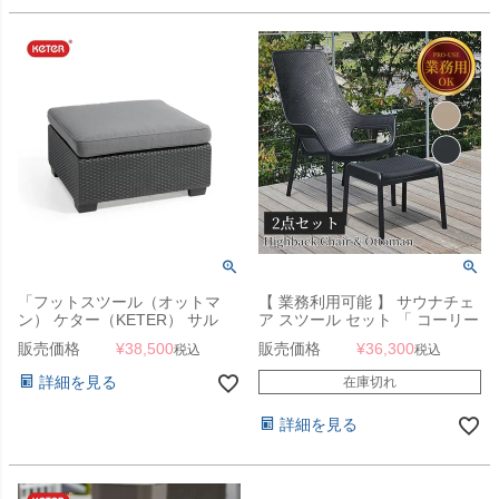
「フットスツール（オットマ
【 業務利用可能 】 サウナチェ
ン） ケター（KETER） サル
ア スツール セット 「 コーリー
タ・サッポロ（Salta/Sapporo
ハイバックチェア + オットマン
販売価格
¥
38,500
販売価格
¥
36,300
税込
税込
FOOT STOOL 145648）」ロー
2点セット 9611+9613（ CORY
スタイル ラタン調
Highback Chair & Ottoman
詳細を見る
在庫切れ
）」 業務用
詳細を見る