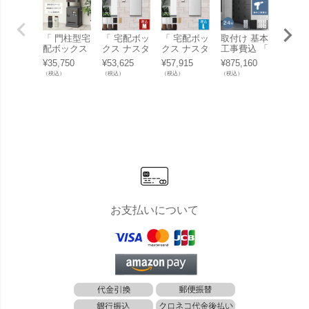
「 門柱型宅
「 宅配ボッ
「 宅配ボッ
取付け 基本
「宅配
配ボックス
クス ナスタ
クス ナスタ
工事費込 「
クス Pa
付ポスト Mi
ボックス+
ボックス+
ナスタ 宅配
onic 
¥
35,750
¥
53,625
¥
57,915
¥
875,160
¥
92,51
lo （ ミロ
Mサイズ 壁
Lサイズ 壁
ボックス 大
O ミ
（税込）
（税込）
（税込）
（税込）
（税込）
） PBX-135
埋込タイプ
埋込タイプ
規模集合住
イプ前
/ PBX-136
（KS-TL06
（KS-TL06
宅向け ナス
＆据え
」 工事不要
NP+KS-TL0
NP+KS-TL0
タボックス
ベース
な据え置き
5-UW-M-M
5-UW-L-MA
スタンダー
ト」
可能タイプ
AK） 」 ポ
K） 」 ポス
ド （ ロッ
スト無し 大
ト無し 大容
カータイプ
容量 小型荷
量 小型荷物
） 壁埋込 2
物の複数受
の複数受取
～4列 KS-T
取り可能
り可能
L03R 」
お支払いについて