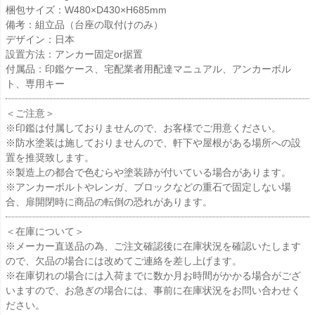
梱包サイズ：W480×D430×H685mm
備考：組立品（台座の取付けのみ）
デザイン：日本
設置方法：アンカー固定or据置
付属品：印鑑ケース、宅配業者用配達マニュアル、アンカーボル
ト、専用キー
＜ご注意＞
※印鑑は付属しておりませんので、お客様でご用意ください。
※防水塗装は施しておりませんので、軒下や屋根がある場所への設
置を推奨致します。
※製造上の都合で色むらや塗装跡が付いている場合があります。
※アンカーボルトやレンガ、ブロックなどの重石で固定しない場
合、扉開閉時に商品の転倒の恐れがあります。
＜在庫について＞
※メーカー直送品の為、ご注文確認後に在庫状況を確認いたします
ので、欠品の場合には改めてご連絡を差し上げます。
※在庫切れの場合には入荷までに数か月お時間がかかる場合がござ
いますので、お急ぎの場合には、事前に在庫状況をお問い合わせく
ださい。