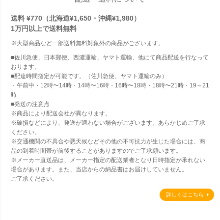
送料 ¥770（北海道¥1,650・沖縄¥1,980）
1万円以上で
送料無料
※大型商品など一部送料無料対象外の商品がございます。
■佐川急便、日本郵便、西濃運輸、ヤマト運輸、他にて商品配送を行なって
おります。
■配達時間指定が可能です。（佐川急便、ヤマト運輸のみ）
・午前中・12時〜14時・14時〜16時・16時〜18時・18時〜21時・19～21
時
■発送の注意点
※商品により配送会社が異なります。
※破損などにより、発送が適わない場合がございます。あらかじめご了承
ください。
※交通機関の不具合や悪天候などその他の不可抗力が生じた場合には、商
品の到着時間帯が前後することがありますのでご了承願います。
※メーカー直送品は、メーカー指定の配送業者となり日時指定が承れない
場合があります。また、当店からの納品書はお届けしていません。
ご了承ください。
詳しくはこちら