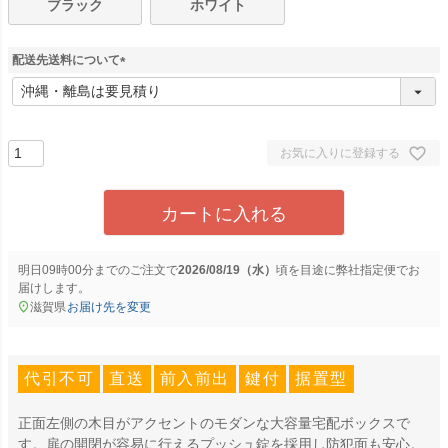
ブラック
ホワイト
配送先送料について
(
必
須
)
お気に入りに登録する
カートに入れる
明日
09時00分
までのご注文で
2026/08/19（水）
に
弊社指定便
でお
届けします。
滋賀県
お届け先を変更
代引不可
直送
前入前出
鍵付
据置型
正面左側の木目がアクセントのモダンな大容量宅配ボックスで
す。扉の開閉が容易に行えるプッシュ錠を採用し防犯面も安心。