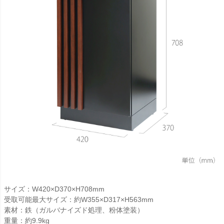
サイズ：W420×D370×H708mm
受取可能最大サイズ：約W355×D317×H563mm
素材：鉄（ガルバナイズド処理、粉体塗装）
重量：約9.9kg