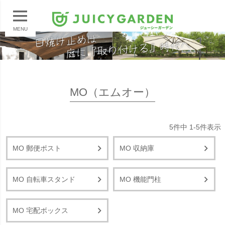
MENU
MO（エムオー）
5
件中
1
-
5
件表示
MO 郵便ポスト
MO 収納庫
MO 自転車スタンド
MO 機能門柱
MO 宅配ボックス