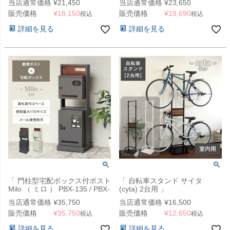
当店通常価格
¥
21,450
当店通常価格
¥
23,650
販売価格
¥
18,150
販売価格
¥
19,690
税込
税込
詳細を見る
詳細を見る
「 門柱型宅配ボックス付ポスト
「 自転車スタンド サイタ
Milo （ ミロ ） PBX-135 / PBX-
(cyta) 2台用 」
136 」 工事不要な据え置き可能
当店通常価格
¥
35,750
当店通常価格
¥
16,500
タイプ
販売価格
¥
35,750
販売価格
¥
12,650
税込
税込
詳細を見る
詳細を見る