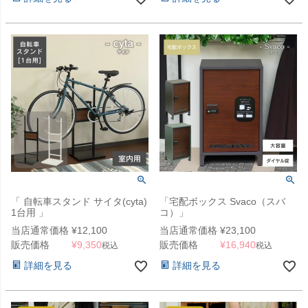
「 自転車スタンド サイタ(cyta)
「宅配ボックス Svaco（スバ
1台用 」
コ）」
当店通常価格
¥
12,100
当店通常価格
¥
23,100
販売価格
¥
9,350
販売価格
¥
16,940
税込
税込
詳細を見る
詳細を見る