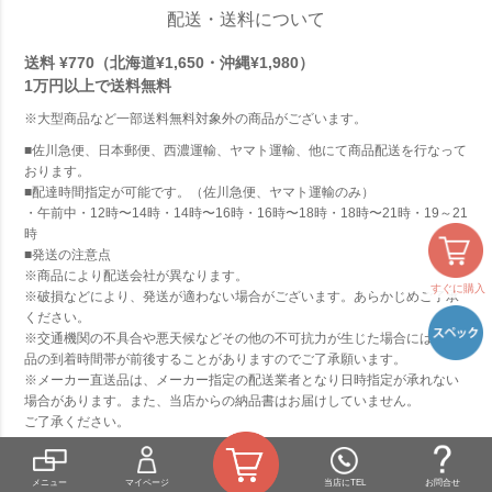
配送・送料について
送料 ¥770（北海道¥1,650・沖縄¥1,980）
1万円以上で
送料無料
※大型商品など一部送料無料対象外の商品がございます。
■佐川急便、日本郵便、西濃運輸、ヤマト運輸、他にて商品配送を行なって
おります。
■配達時間指定が可能です。（佐川急便、ヤマト運輸のみ）
・午前中・12時〜14時・14時〜16時・16時〜18時・18時〜21時・19～21
時
■発送の注意点
※商品により配送会社が異なります。
すぐに購入
※破損などにより、発送が適わない場合がございます。あらかじめご了承
ください。
※交通機関の不具合や悪天候などその他の不可抗力が生じた場合には、商
品の到着時間帯が前後することがありますのでご了承願います。
※メーカー直送品は、メーカー指定の配送業者となり日時指定が承れない
場合があります。また、当店からの納品書はお届けしていません。
ご了承ください。
詳しくはこちら
メニュー
マイページ
当店にTEL
お問合せ