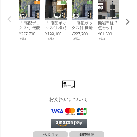
「 宅配ボッ
「 宅配ボッ
「 宅配ボッ
機能門柱 3
機能門柱
クス付 機能
クス付 機能
クス付 機能
点セット
点セッ
門柱 ミース
門柱 ミース
門柱 ミース
「【 照明な
「【 
¥
227,700
¥
199,100
¥
227,700
¥
61,600
¥
61,60
カラー：シ
カラー：ブ
カラー：ブ
し 】 ナス
し 】 
（税込）
（税込）
（税込）
（税込）
（税込）
ルバー 埋込
ラック アン
ラック 埋込
タボックス
タボッ
仕様 」
カー仕様 」
仕様 」
ライト 門柱
ライト
ユニット 照
ユニッ
明なし カラ
ラー：
ー：ブラッ
イト （
ク （ 宅配
配ボッ
ボックス +
+ 郵
郵便ポスト
ト + 
+ 門柱 ）
）」 
」 ナスタ n
nasta b
asta box lig
ght
ht
お支払いについて