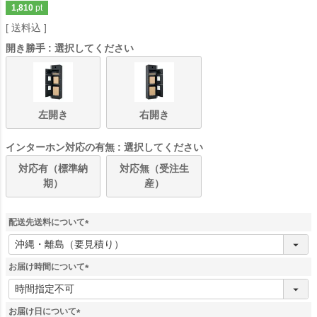
1,810
pt
送料込
開き勝手
選択してください
左開き
右開き
インターホン対応の有無
選択してください
対応有（標準納
対応無（受注生
期）
産）
配送先送料について
(
必
須
お届け時間について
)
(
必
須
お届け日について