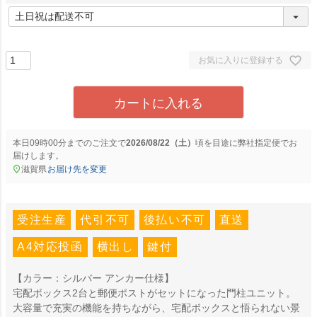
)
(
必
須
)
お気に入りに登録する
カートに入れる
本日
09時00分
までのご注文で
2026/08/22（土）
に
弊社指定便
でお
届けします。
滋賀県
お届け先を変更
受注生産
代引不可
後払い不可
直送
A4対応投函
横出し
鍵付
【カラー：シルバー アンカー仕様】
宅配ボックス2台と郵便ポストがセットになった門柱ユニット。
大容量で充実の機能を持ちながら、宅配ボックスと悟られない景