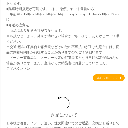
おります。
■配達時間指定が可能です。（佐川急便、ヤマト運輸のみ）
・午前中・12時〜14時・14時〜16時・16時〜18時・18時〜21時・19～21
時
■発送の注意点
※商品により配送会社が異なります。
※破損などにより、発送が適わない場合がございます。あらかじめご了承
ください。
※交通機関の不具合や悪天候などその他の不可抗力が生じた場合には、商
品の到着時間帯が前後することがありますのでご了承願います。
※メーカー直送品は、メーカー指定の配送業者となり日時指定が承れない
場合があります。また、当店からの納品書はお届けしていません。
ご了承ください。
詳しくはこちら
返品について
お客様ご都合、イメージ違い、注文間違いでのご返品・交換はお断りして