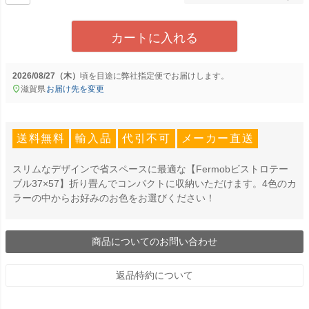
カートに入れる
2026/08/27（木）
に
弊社指定便
でお届けします。
滋賀県
お届け先を変更
送料無料
輸入品
代引不可
メーカー直送
スリムなデザインで省スペースに最適な【Fermobビストロテー
ブル37×57】折り畳んでコンパクトに収納いただけます。4色のカ
ラーの中からお好みのお色をお選びください！
商品についてのお問い合わせ
返品特約について