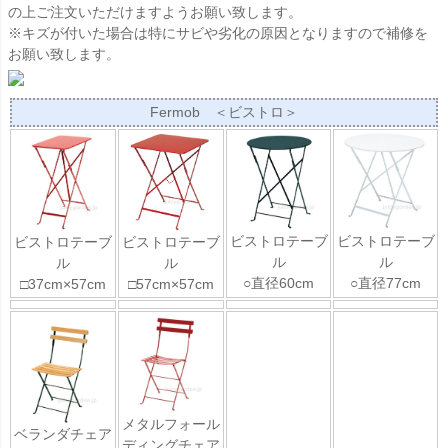
の上ご注文いただけますようお願い致します。
※キズが付いた場合は特にサビや劣化の原因となりますので補修を
お願い致します。
Fermob ＜ビストロ＞
ビストロテーブ
ビストロテーブ
ビストロテーブ
ビストロテーブ
ル
ル
ル
ル
○直径60cm
○直径77cm
□37cm×57cm
□57cm×57cm
メタルフォール
ベランダチェア
ディングチェア