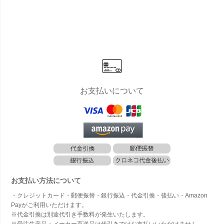
ルモブ ビス
ルモブ ビス
ルモブ ビス
ルモブ ビス
ルモブ
トロテーブ
トロ ラウン
トロ ラウン
トロ スクエ
ラテー
ル 57×57」
ドテーブル
ドテーブル
アテーブル
67」
60」
77H」 天板
71H」 天板
φ77cm×高
71cm角×高
さ73cm
さ73cm
お支払いについて
お支払い方法について
・クレジットカード・郵便振替・銀行振込・代金引換・後払い・Amazon
Payがご利用いただけます。
※代金引換は別途代引き手数料が発生いたします。
※受注生産品・メーカー直送品は代引きではお支払いいただけません。