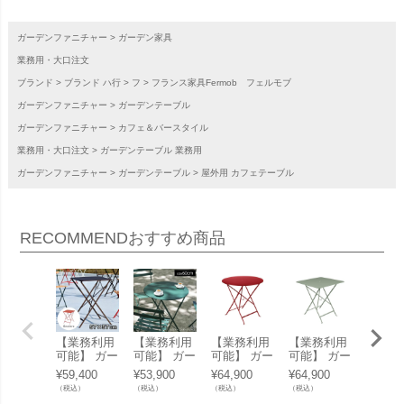
ガーデンファニチャー
ガーデン家具
業務用・大口注文
ブランド
ブランド ハ行
フ
フランス家具Fermob フェルモブ
ガーデンファニチャー
ガーデンテーブル
ガーデンファニチャー
カフェ＆バースタイル
業務用・大口注文
ガーデンテーブル 業務用
ガーデンファニチャー
ガーデンテーブル
屋外用 カフェテーブル
RECOMMEND
おすすめ商品
【業務利用
【業務利用
【業務利用
【業務利用
【業務
可能】 ガー
可能】 ガー
可能】 ガー
可能】 ガー
可能】
デンテーブ
デンテーブ
デンテーブ
デンテーブ
デンテ
¥
59,400
¥
53,900
¥
64,900
¥
64,900
¥
132,0
ル 屋外 「F
ル 屋外 「F
ル 屋外 「F
ル 屋外 「F
ル 屋外
（税込）
（税込）
（税込）
（税込）
（税込）
ermob フェ
ermob フェ
ermob フェ
ermob フェ
ermob