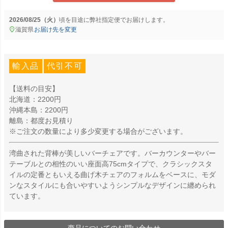
2026/08/25（火）
に
弊社指定便
でお届けします。
滋賀県
お届け先を変更
輸入品
代引不可
【送料の目安】
北海道：2200円
沖縄本島：2200円
離島：都度お見積り
※ご注文の数量により多少変更する場合がございます。
湾曲された背棒が美しいバーチェアです。バーカウンターやバー
テーブルとの相性のいい座面高75cmタイプで、クラシックスタ
イルの定番ともいえる曲げ木チェアのフォルムをベースに、モダ
ンなスタイルにも合いやすいようシンプルなデザインに纏められ
ています。