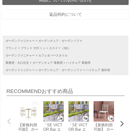
商品についてのお問い合わせ
返品特約について
ガーデンファニチャー
ガーデンチェア・ガーデンソファ
ブランド
ブランド サ行
シ
エスイー（SE）
ガーデンファニチャー
カフェ＆バースタイル
業務用・大口注文
ガーデンチェア 業務用
ハイチェア 業務用
ガーデンファニチャー
ガーデンチェア・ガーデンソファ
ハイチェア 屋外用
RECOMMEND
おすすめ商品
【業務利用
「SE VICT
「SE VICT
【業務利用
【業務
可能】 ガー
OR Bar エ
OR Bar エ
可能】 ガー
可能】