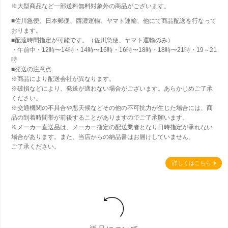
※大型商品など一部送料無料対象外の商品がございます。
■佐川急便、日本郵便、西濃運輸、ヤマト運輸、他にて商品配送を行なって
おります。
■配達時間指定が可能です。（佐川急便、ヤマト運輸のみ）
・午前中・12時〜14時・14時〜16時・16時〜18時・18時〜21時・19～21
時
■発送の注意点
※商品により配送会社が異なります。
※破損などにより、発送が適わない場合がございます。あらかじめご了承
ください。
※交通機関の不具合や悪天候などその他の不可抗力が生じた場合には、商
品の到着時間帯が前後することがありますのでご了承願います。
※メーカー直送品は、メーカー指定の配送業者となり日時指定が承れない
場合があります。また、当店からの納品書はお届けしていません。
ご了承ください。
詳しくはこちら