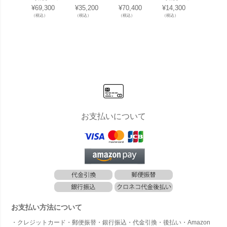
デンチェア
スイー ヴィ
スイー ヴィ
デンチェア
デンチ
¥
69,300
¥
35,200
¥
70,400
¥
14,300
¥
24,20
＆ガーデン
クター バー
クター バー
屋外 「SE
屋外 「
（税込）
（税込）
（税込）
（税込）
（税込）
テーブルセ
チェア SH7
チェア SH7
JOSEPHIN
ELIZA
ット 屋外
5cm 2脚セ
5cm 4脚セ
E エスイー
H エ
「SE SKY
ット」
ット」
ジョセフィ
エリザ
エスイー ス
ーヌ スタッ
スタッ
カイ フォー
キング ウエ
グ チ
ルディング
ディングチ
バーテーブ
ェア」
ル 60×60 ＆
VICTOR ヴ
ィクター バ
ーチェア 3
点セット」
お支払いについて
お支払い方法について
・クレジットカード・郵便振替・銀行振込・代金引換・後払い・Amazon