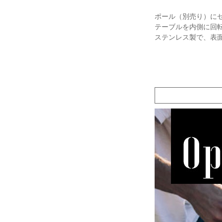
ポール（別売り）に
テーブルを内側に回
ステンレス製で、表