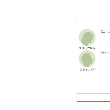
見た
ポー