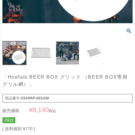
「Hoefats BEER BOX グリッド （BEER BOX専用
グリル網）」
商品番号
O3APAP-001438
¥
8,140
販売価格
税込
74
pt
送料個別
¥
770