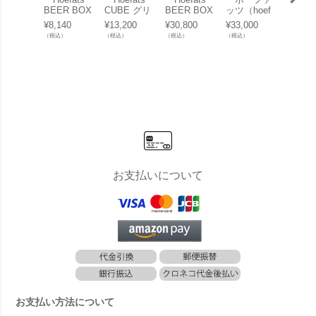
BEER BOX
CUBE グリ
BEER BOX
ッツ（hoef
CUBE
専用 ボー
ッド （CUB
ファイヤー
ats） TRIP
ンチャ
¥
8,140
¥
13,200
¥
30,800
¥
33,000
¥
17,60
ド」
E専用グリ
バスケッ
LE グリッ
UBE
（税込）
（税込）
（税込）
（税込）
（税込）
ル網）」
ト」
ド 45cm
リル鉄
（専用グリ
板）」
ル網）」
お支払いについて
お支払い方法について