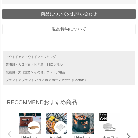
商品についてのお問い合わせ
返品特約について
アウトドア
アウトドアクッキング
業務用・大口注文
ピザ窯・BBQグリル
業務用・大口注文
その他アウトドア用品
ブランド
ブランド ハ行
ホ
ホーファッツ（Hoefats）
RECOMMEND
おすすめ商品
「Hoefats
「Hoefats
「Hoefats
「ホーファ
「Hoef