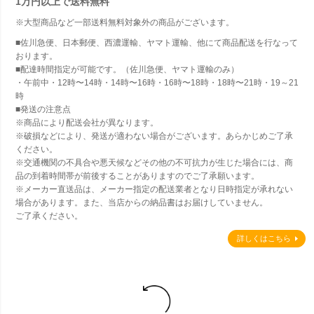
1万円以上で
送料無料
※大型商品など一部送料無料対象外の商品がございます。
■佐川急便、日本郵便、西濃運輸、ヤマト運輸、他にて商品配送を行なって
おります。
■配達時間指定が可能です。（佐川急便、ヤマト運輸のみ）
・午前中・12時〜14時・14時〜16時・16時〜18時・18時〜21時・19～21
時
■発送の注意点
※商品により配送会社が異なります。
※破損などにより、発送が適わない場合がございます。あらかじめご了承
ください。
※交通機関の不具合や悪天候などその他の不可抗力が生じた場合には、商
品の到着時間帯が前後することがありますのでご了承願います。
※メーカー直送品は、メーカー指定の配送業者となり日時指定が承れない
場合があります。また、当店からの納品書はお届けしていません。
ご了承ください。
詳しくはこちら