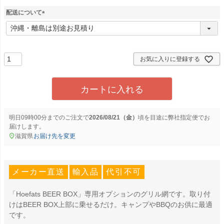
配送について
(
必
須
)
お気に入りに登録する
カートに入れる
明日
09時00分
までのご注文で
2026/08/21（金）
に
弊社指定便
でお
届けします。
滋賀県
お届け先を変更
メーカー直送
輸入品
代引不可
「Hoefats BEER BOX」専用オプションのグリル網です。取り付
けはBEER BOX上部に乗せるだけ。キャンプやBBQのお供に最適
です。