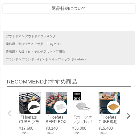
返品特約について
アウトドア
アウトドアクッキング
業務用・大口注文
ピザ窯・BBQグリル
業務用・大口注文
その他アウトドア用品
ブランド
ブランド ハ行
ホ
ホーファッツ（Hoefats）
RECOMMEND
おすすめ商品
「Hoefats
「Hoefats
「ホーファ
「Hoefats
「Hoef
CUBE プラ
BEER BOX
ッツ（hoef
CUBE専用
CUBE
ンチャ （C
グリッド
ats） TRIP
ボード」
カバー
¥
17,600
¥
8,140
¥
33,000
¥
15,400
¥
13,75
UBE専用グ
（BEER B
LE グリッ
（税込）
（税込）
（税込）
（税込）
（税込）
リル鉄
OX専用グ
ド 45cm