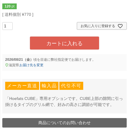
120
pt
送料個別
¥
770
お気に入りに登録する
カートに入れる
2026/08/21（金）
に
弊社指定便
でお届けします。
滋賀県
お届け先を変更
メーカー直送
輸入品
代引不可
「Hoefats CUBE」専用オプションです。CUBE上部の隙間に引っ
掛けるタイプのグリル網で、好みの高さに調節が可能です。
商品についてのお問い合わせ