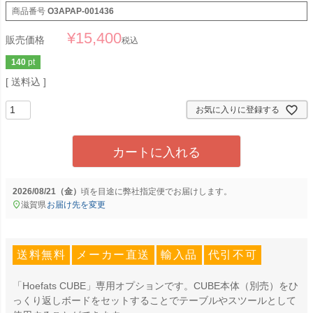
商品番号
O3APAP-001436
¥
15,400
販売価格
税込
140
pt
送料込
お気に入りに登録する
カートに入れる
2026/08/21（金）
に
弊社指定便
でお届けします。
滋賀県
お届け先を変更
送料無料
メーカー直送
輸入品
代引不可
「Hoefats CUBE」専用オプションです。CUBE本体（別売）をひ
っくり返しボードをセットすることでテーブルやスツールとして