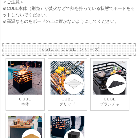
＜ご注意＞
※CUBE本体（別売）が焚火などで熱を持っている状態でボードをセ
ットしないでください。
※高温なものをボードの上に置かないようにしてください。
Hoefats CUBE シリーズ
CUBE
CUBE
CUBE
本体
グリッド
プランチャ