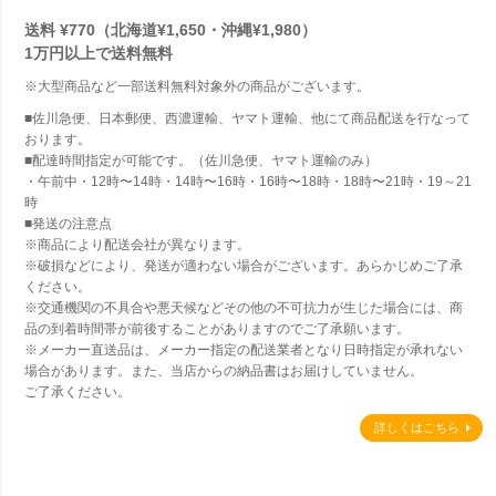
送料 ¥770（北海道¥1,650・沖縄¥1,980）
1万円以上で
送料無料
※大型商品など一部送料無料対象外の商品がございます。
■佐川急便、日本郵便、西濃運輸、ヤマト運輸、他にて商品配送を行なって
おります。
■配達時間指定が可能です。（佐川急便、ヤマト運輸のみ）
・午前中・12時〜14時・14時〜16時・16時〜18時・18時〜21時・19～21
時
■発送の注意点
※商品により配送会社が異なります。
※破損などにより、発送が適わない場合がございます。あらかじめご了承
ください。
※交通機関の不具合や悪天候などその他の不可抗力が生じた場合には、商
品の到着時間帯が前後することがありますのでご了承願います。
※メーカー直送品は、メーカー指定の配送業者となり日時指定が承れない
場合があります。また、当店からの納品書はお届けしていません。
ご了承ください。
詳しくはこちら