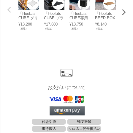
「Hoefats
「Hoefats
「Hoefats
「Hoefats
「ホー
CUBE グリ
CUBE プラ
CUBE専用
BEER BOX
ッツ（h
ッド （CUB
ンチャ （C
カバー」
専用 ボー
ats） 
¥
13,200
¥
17,600
¥
13,750
¥
8,140
¥
12,10
E専用グリ
UBE専用グ
ド」
LE 90 F
（税込）
（税込）
（税込）
（税込）
（税込）
ル網）」
リル鉄
Bowl
板）」
TRIPL
Feet」
お支払いについて