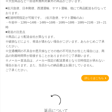
※大型商品など一部送料無料対象外の商品がございます。
■佐川急便、日本郵便、西濃運輸、ヤマト運輸、他にて商品配送を行なって
おります。
■配達時間指定が可能です。（佐川急便、ヤマト運輸のみ）
・午前中・12時〜14時・14時〜16時・16時〜18時・18時〜21時・19～21
時
■発送の注意点
※商品により配送会社が異なります。
※破損などにより、発送が適わない場合がございます。あらかじめご了承
ください。
※交通機関の不具合や悪天候などその他の不可抗力が生じた場合には、商
品の到着時間帯が前後することがありますのでご了承願います。
※メーカー直送品は、メーカー指定の配送業者となり日時指定が承れない
場合があります。また、当店からの納品書はお届けしていません。
ご了承ください。
詳しくはこちら
返品について