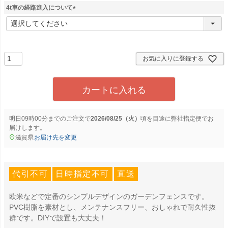
須
4t車の経路進入について
)
(
必
須
)
お気に入りに登録する
カートに入れる
明日
09時00分
までのご注文で
2026/08/25（火）
に
弊社指定便
でお
届けします。
滋賀県
お届け先を変更
代引不可
日時指定不可
直送
欧米などで定番のシンプルデザインのガーデンフェンスです。
PVC樹脂を素材とし、メンテナンスフリー、おしゃれで耐久性抜
群です。DIYで設置も大丈夫！