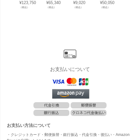
ネサンスア
ライバシー
ァーム3型
スボンアー
ントリ
¥
123,750
¥
65,340
¥
9,020
¥
50,050
¥
63,25
ーチ ※組立
2型」
用ポスト」
チ ※組立
ートL
（税込）
（税込）
（税込）
（税込）
（税込）
式」
式」
お支払いについて
お支払い方法について
・クレジットカード・郵便振替・銀行振込・代金引換・後払い・Amazon