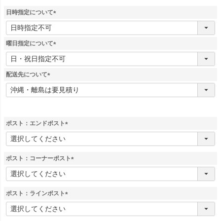
日時指定について
(
必
須
曜日指定について
)
(
必
須
配送先について
)
(
必
須
)
ポスト：エンドポスト
(
必
須
ポスト：コーナーポスト
)
(
必
須
ポスト：ラインポスト
)
(
必