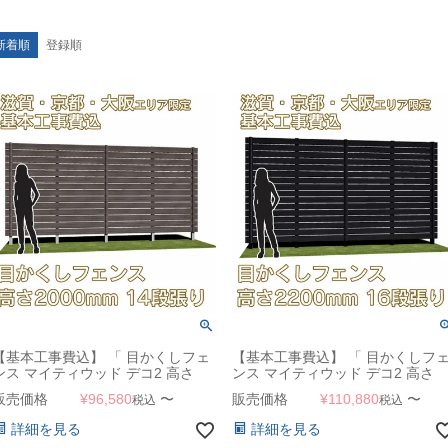
新着順
登録順
【基本工事費込】 「 目かくしフェ
【基本工事費込】 「 目かくしフ
ンス マイティウッド デコ2 高さ
ンス マイティウッド デコ2 高さ
2000mm 板幅120mm 14段張り 」
2200mm 板幅120mm 16段張り 」
販売価格
¥
96,580
〜
販売価格
¥
110,880
〜
税込
税込
【滋賀・京都・大阪のみ対応可能】
【滋賀・京都・大阪のみ対応可能
詳細を見る
詳細を見る