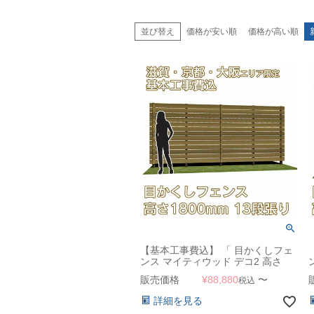
並び替え
価格が安い順
価格が高い順
【基本工事費込】 「 目かくしフェ
ンス マイティウッド デコ2 高さ
1800mm 板幅120mm 13段張り 」
販売価格
¥
88,880
〜
税込
【滋賀・京都・大阪のみ対応可能】
詳細を見る