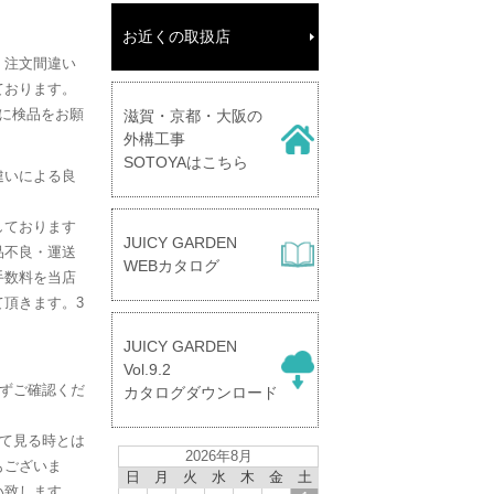
お近くの取扱店
、注文間違い
ております。
に検品をお願
滋賀・京都・大阪の
外構工事
SOTOYAはこちら
違いによる良
しております
JUICY GARDEN
品不良・運送
WEBカタログ
手数料を当店
頂きます。3
。
JUICY GARDEN
】
Vol.9.2
必ずご確認くだ
カタログダウンロード
して見る時とは
2026年8月
もございま
日
月
火
水
木
金
土
い致します。