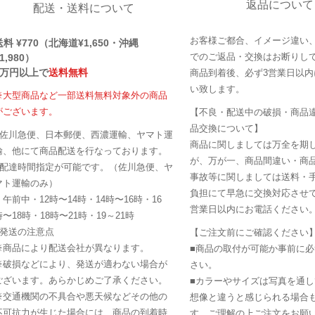
返品について
配送・送料について
お客様ご都合、イメージ違い
送料 ¥770（北海道¥1,650・沖縄
でのご返品・交換はお断りし
1,980）
1万円以上で
送料無料
商品到着後、必ず3営業日以内
い致します。
※大型商品など一部送料無料対象外の商品
がございます。
【不良・配送中の破損・商品
品交換について】
■佐川急便、日本郵便、西濃運輸、ヤマト運
商品に関しましては万全を期
輸、他にて商品配送を行なっております。
が、万が一、商品間違い・商
■配達時間指定が可能です。（佐川急便、ヤ
事故等に関しましては送料・
マト運輸のみ）
負担にて早急に交換対応させて
・午前中・12時〜14時・14時〜16時・16
営業日以内にお電話ください
時〜18時・18時〜21時・19～21時
■発送の注意点
【ご注文前にご確認ください
※商品により配送会社が異なります。
■商品の取付が可能か事前に
※破損などにより、発送が適わない場合が
さい。
ございます。あらかじめご了承ください。
■カラーやサイズは写真を通
※交通機関の不具合や悪天候などその他の
想像と違うと感じられる場合
不可抗力が生じた場合には、商品の到着時
す。ご理解の上ご注文をお願