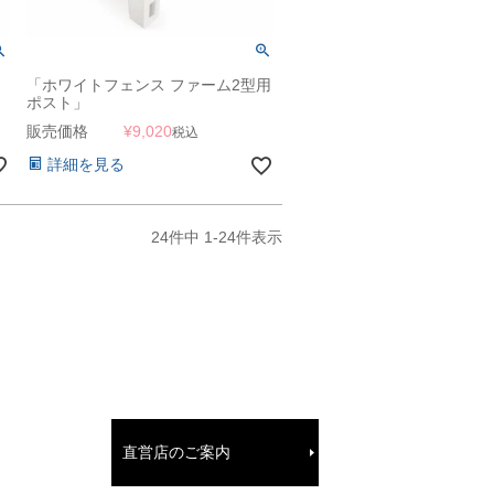
「ホワイトフェンス ファーム2型用
ポスト」
販売価格
¥
9,020
税込
詳細を見る
24
件中
1
-
24
件表示
直営店のご案内