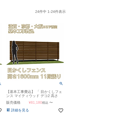
24
件中
1
-
24
件表示
ェ
【基本工事費込】 「 目かくしフェ
ンス マイティウッド デコ2 高さ
1600mm 板幅120mm 11段張り 」
販売価格
¥
81,180
〜
税込
】
【滋賀・京都・大阪のみ対応可能】
詳細を見る