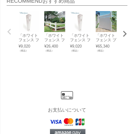
RECOMMEND
おすすめ商品
「ホワイト
「ホワイト
「ホワイト
「ホワイト
「ホワ
フェンス フ
フェンス フ
フェンス フ
フェンス プ
フェン
ァーム2型
ァーム2
ァーム3型
ライバシー
ントリ
¥
9,020
¥
26,400
¥
9,020
¥
65,340
¥
27,50
用ポスト」
型」
用ポスト」
2型」
型」
（税込）
（税込）
（税込）
（税込）
（税込）
お支払いについて