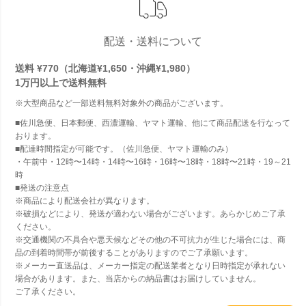
配送・送料について
送料 ¥770（北海道¥1,650・沖縄¥1,980）
1万円以上で
送料無料
※大型商品など一部送料無料対象外の商品がございます。
■佐川急便、日本郵便、西濃運輸、ヤマト運輸、他にて商品配送を行なって
おります。
■配達時間指定が可能です。（佐川急便、ヤマト運輸のみ）
・午前中・12時〜14時・14時〜16時・16時〜18時・18時〜21時・19～21
時
■発送の注意点
※商品により配送会社が異なります。
※破損などにより、発送が適わない場合がございます。あらかじめご了承
ください。
※交通機関の不具合や悪天候などその他の不可抗力が生じた場合には、商
品の到着時間帯が前後することがありますのでご了承願います。
※メーカー直送品は、メーカー指定の配送業者となり日時指定が承れない
場合があります。また、当店からの納品書はお届けしていません。
ご了承ください。