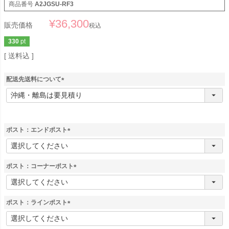
商品番号
A2JGSU-RF3
¥
36,300
販売価格
税込
330
pt
送料込
配送先送料について
(
必
須
)
ポスト：エンドポスト
(
必
須
ポスト：コーナーポスト
)
(
必
須
ポスト：ラインポスト
)
(
必