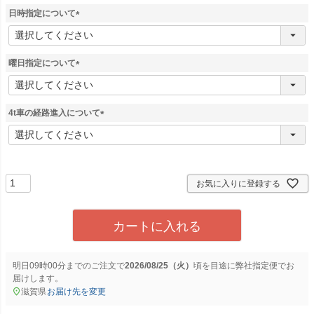
須
日時指定について
)
(
必
須
曜日指定について
)
(
必
須
4t車の経路進入について
)
(
必
須
)
お気に入りに登録する
カートに入れる
明日
09時00分
までのご注文で
2026/08/25（火）
に
弊社指定便
でお
届けします。
滋賀県
お届け先を変更