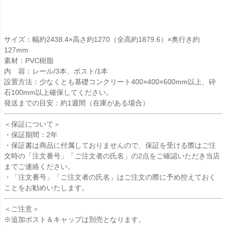
サイズ：幅約2438.4×高さ約1270（全高約1879.6）×奥行き約
127mm
素材：PVC樹脂
内 容：レール/3本、ポスト/1本
設置方法：少なくとも基礎コンクリート400×400×600mm以上、砕
石100mm以上確保してください。
発送までの目安：約1週間（在庫がある場合）
＜保証について＞
・保証期間：2年
・保証書は商品に付属しておりませんので、保証を受ける際はご注
文時の「注文番号」「ご注文者の氏名」の2点をご確認いただき当店
までご連絡ください。
・「注文番号」「ご注文者の氏名」はご注文の際に予め控えておく
ことをお勧めいたします。
＜ご注意＞
※追加ポスト＆キャップは別売となります。