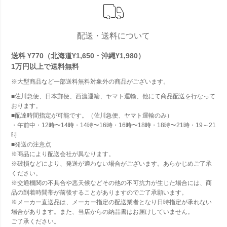
配送・送料について
送料 ¥770（北海道¥1,650・沖縄¥1,980）
1万円以上で
送料無料
※大型商品など一部送料無料対象外の商品がございます。
■佐川急便、日本郵便、西濃運輸、ヤマト運輸、他にて商品配送を行なって
おります。
■配達時間指定が可能です。（佐川急便、ヤマト運輸のみ）
・午前中・12時〜14時・14時〜16時・16時〜18時・18時〜21時・19～21
時
■発送の注意点
※商品により配送会社が異なります。
※破損などにより、発送が適わない場合がございます。あらかじめご了承
ください。
※交通機関の不具合や悪天候などその他の不可抗力が生じた場合には、商
品の到着時間帯が前後することがありますのでご了承願います。
※メーカー直送品は、メーカー指定の配送業者となり日時指定が承れない
場合があります。また、当店からの納品書はお届けしていません。
ご了承ください。