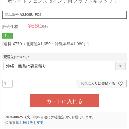
「ホワイトフェンス 5インチ用フラットキャップ」
商品番号
A2JGSU-FC5
¥
660
販売価格
税込
6
pt
送料 ¥770（北海道¥1,650・沖縄本島¥1,980）
配送先について
(
必
須
)
お気に入りに登録する
カートに入れる
2026/08/25（火）
に
弊社指定便
でお届けします。
滋賀県
お届け先を変更