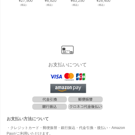
¥
27,500
¥
6,820
¥
63,250
¥
26,400
¥
52,03
型」
型/3型用ポ
ートL」
型」
ートS
（税込）
（税込）
（税込）
（税込）
（税込）
スト」
お支払いについて
お支払い方法について
・クレジットカード・郵便振替・銀行振込・代金引換・後払い・Amazon
Payがご利用いただけます。