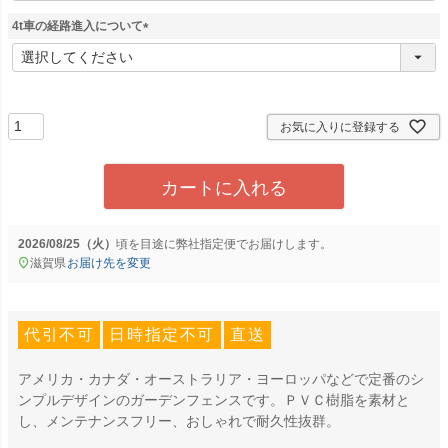
須
4t車の経路進入について
)
(
必
須
)
お気に入りに登録する
カートに入れる
2026/08/25（火）
に
弊社指定便
でお届けします。
滋賀県
お届け先を変更
代引不可
日時指定不可
直送
アメリカ・カナダ・オーストラリア・ヨーロッパなどで定番のシ
ンプルデザインのガーデンフェンスです。ＰＶＣ樹脂を素材と
し、メンテナンスフリー、おしゃれで耐久性抜群。