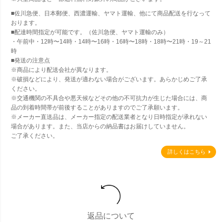
■佐川急便、日本郵便、西濃運輸、ヤマト運輸、他にて商品配送を行なって
おります。
■配達時間指定が可能です。（佐川急便、ヤマト運輸のみ）
・午前中・12時〜14時・14時〜16時・16時〜18時・18時〜21時・19～21
時
■発送の注意点
※商品により配送会社が異なります。
※破損などにより、発送が適わない場合がございます。あらかじめご了承
ください。
※交通機関の不具合や悪天候などその他の不可抗力が生じた場合には、商
品の到着時間帯が前後することがありますのでご了承願います。
※メーカー直送品は、メーカー指定の配送業者となり日時指定が承れない
場合があります。また、当店からの納品書はお届けしていません。
ご了承ください。
詳しくはこちら
返品について