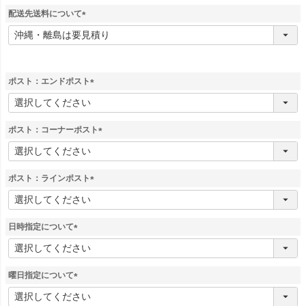
配送先送料について
(
必
須
)
ポスト：エンドポスト
(
必
須
ポスト：コーナーポスト
)
(
必
須
ポスト：ラインポスト
)
(
必
須
日時指定について
)
(
必
須
曜日指定について
)
(
必