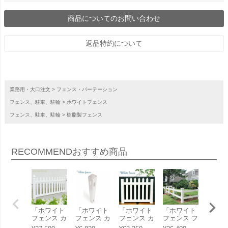
商品についてのお問い合わせ
返品特約について
業務用・大口注文
フェンス・パーテーション
フェンス、駐車、駐輪
ホワイトフェンス
フェンス、駐車、駐輪
樹脂製フェンス
RECOMMEND
おすすめ商品
「ホワイト
「ホワイト
「ホワイト
「ホワイト
「ホワ
フェンス カ
フェンス カ
フェンス カ
フェンス フ
フェン
ントリー1
ントリー1
ントリーゲ
ァーム2
ントリ