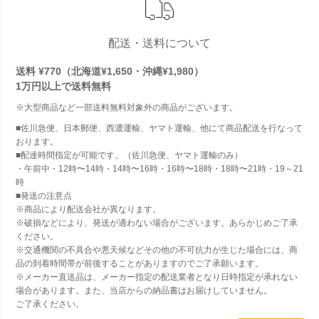
配送・送料について
送料 ¥770（北海道¥1,650・沖縄¥1,980）
1万円以上で
送料無料
※大型商品など一部送料無料対象外の商品がございます。
■佐川急便、日本郵便、西濃運輸、ヤマト運輸、他にて商品配送を行なって
おります。
■配達時間指定が可能です。（佐川急便、ヤマト運輸のみ）
・午前中・12時〜14時・14時〜16時・16時〜18時・18時〜21時・19～21
時
■発送の注意点
※商品により配送会社が異なります。
※破損などにより、発送が適わない場合がございます。あらかじめご了承
ください。
※交通機関の不具合や悪天候などその他の不可抗力が生じた場合には、商
品の到着時間帯が前後することがありますのでご了承願います。
※メーカー直送品は、メーカー指定の配送業者となり日時指定が承れない
場合があります。また、当店からの納品書はお届けしていません。
ご了承ください。