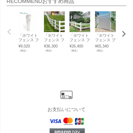
RECOMMEND
おすすめ商品
「ホワイト
「ホワイト
「ホワイト
「ホワイト
「ホワ
フェンス フ
フェンス フ
フェンス フ
フェンス プ
フェン
ァーム2型
ァーム3
ァーム2
ライバシー
ントリ
¥
9,020
¥
36,300
¥
26,400
¥
65,340
¥
27,50
用ポスト」
型」
型」
2型」
型」
（税込）
（税込）
（税込）
（税込）
（税込）
お支払いについて