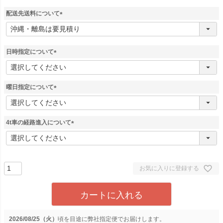
配送先送料について
(
必
須
)
日時指定について
(
必
須
曜日指定について
)
(
必
須
4t車の経路進入について
)
(
必
須
)
お気に入りに登録する
カートに入れる
2026/08/25（火）
に
弊社指定便
でお届けします。