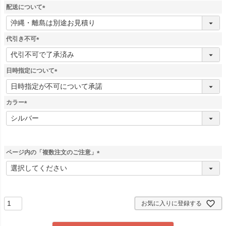
須
配送について
)
(
必
須
代引き不可
)
(
必
須
日時指定について
)
(
必
須
カラー
)
(
必
須
)
ページ内の「複数注文のご注意」
(
必
須
)
お気に入りに登録する