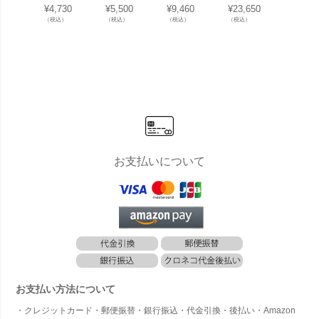
ポストスタ
ジョイント
ポストスタ
リカンフェ
リカン
¥
4,730
¥
5,500
¥
9,460
¥
23,650
¥
56,10
ンド H900
A（Φ31.8
ンド H1800
ンス 1800×
ンス 18
（税込）
（税込）
（税込）
（税込）
（税込）
mm（直径3
用） シルバ
mm（直径3
900mm XL
900mm
1.8mm） シ
ー 10個セッ
1.8mm） ブ
サイズ シル
サイズ
ルバー ※ゴ
ト 」
ラック ※ゴ
バー 2枚セ
バー 5
ムキャップ
ムキャップ
ット 」
ット 
付 」
付 」
お支払いについて
お支払い方法について
・クレジットカード・郵便振替・銀行振込・代金引換・後払い・Amazon