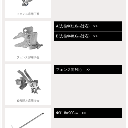
フェンス扉用丁番
A(支柱Φ31.8㎜対応) >>
B(支柱Φ48.6㎜対応) >>
フェンス扉用掛金
フェンス間対応 >>
観音開き扉用掛金
Φ31.8×900㎜ >>