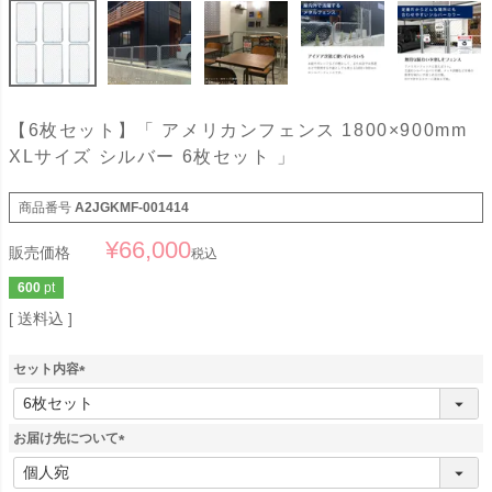
【6枚セット】「 アメリカンフェンス 1800×900mm
XLサイズ シルバー 6枚セット 」
商品番号
A2JGKMF-001414
¥
66,000
販売価格
税込
600
pt
送料込
セット内容
(
必
須
お届け先について
)
(
必