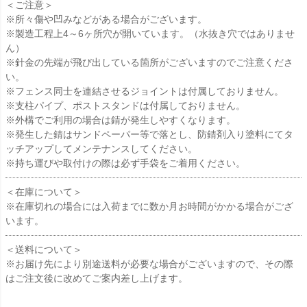
＜ご注意＞
※所々傷や凹みなどがある場合がございます。
※製造工程上4～6ヶ所穴が開いています。（水抜き穴ではありませ
ん）
※針金の先端が飛び出している箇所がございますのでご注意くださ
い。
※フェンス同士を連結させるジョイントは付属しておりません。
※支柱パイプ、ポストスタンドは付属しておりません。
※外構でご利用の場合は錆が発生しやすくなります。
※発生した錆はサンドペーパー等で落とし、防錆剤入り塗料にてタ
ッチアップしてメンテナンスしてください。
※持ち運びや取付けの際は必ず手袋をご着用ください。
＜在庫について＞
※在庫切れの場合には入荷までに数か月お時間がかかる場合がござ
います。
＜送料について＞
※お届け先により別途送料が必要な場合がございますので、その際
はご注文後に改めてご案内差し上げます。