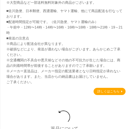
※大型商品など一部送料無料対象外の商品がございます。
■佐川急便、日本郵便、西濃運輸、ヤマト運輸、他にて商品配送を行なって
おります。
■配達時間指定が可能です。（佐川急便、ヤマト運輸のみ）
・午前中・12時〜14時・14時〜16時・16時〜18時・18時〜21時・19～21
時
■発送の注意点
※商品により配送会社が異なります。
※破損などにより、発送が適わない場合がございます。あらかじめご了承
ください。
※交通機関の不具合や悪天候などその他の不可抗力が生じた場合には、商
品の到着時間帯が前後することがありますのでご了承願います。
※メーカー直送品は、メーカー指定の配送業者となり日時指定が承れない
場合があります。また、当店からの納品書はお届けしていません。
ご了承ください。
詳しくはこちら
返品について