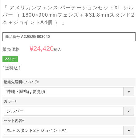
「 アメリカンフェンス パーテーションセットXL シル
バー （ 1800×900mmフェンス＋Φ31.8mmスタンド2
本＋ジョイントA4個 ） 」
商品番号
A2JGJG-003040
¥
24,420
販売価格
税込
222
pt
送料込
配送先送料について
(
必
須
カラー
)
(
必
須
セット内容
)
(
必