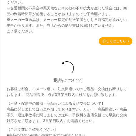
ください。
※交通機関の不具合や悪天候などその他の不可抗力が生じた場合には、商
品の到着時間帯が前後することがありますのでご了承願います。
※メーカー直送品は、メーカー指定の配送業者となり日時指定が承れない
場合があります。また、当店からの納品書はお届けしていません。
ご了承ください。
詳しくはこちら
返品について
お客様ご都合、イメージ違い、注文間違いでのご返品・交換はお断りして
おります。 商品到着後、必ず3営業日以内に検品をお願い致します。
【不良・配送中の破損・商品違いによる良品交換について】
商品に関しましては万全を期しておりますが、万が一、商品間違い・商品
不良・運送事故等に関しましては送料・手数料を当店負担にて早急に交換
対応させて頂きます。3営業日以内にお電話ください。
【ご注文前にご確認ください】
■商品の取付が可能か事前に必ずご確認ください。