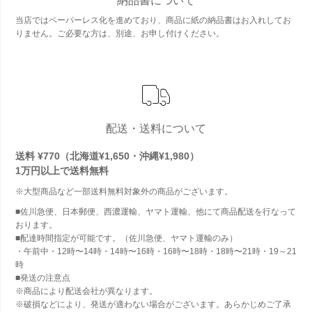
納品書について
当店ではペーパーレス化を進めており、商品に紙の納品書はお入れしてお
りません。ご必要な方は、別途、お申し付けください。
配送・送料について
送料 ¥770（北海道¥1,650・沖縄¥1,980）
1万円以上で
送料無料
※大型商品など一部送料無料対象外の商品がございます。
■佐川急便、日本郵便、西濃運輸、ヤマト運輸、他にて商品配送を行なって
おります。
■配達時間指定が可能です。（佐川急便、ヤマト運輸のみ）
・午前中・12時〜14時・14時〜16時・16時〜18時・18時〜21時・19～21
時
■発送の注意点
※商品により配送会社が異なります。
※破損などにより、発送が適わない場合がございます。あらかじめご了承