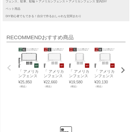
フェンス、駐車、駐輪
アメリカンフェンス
アメリカンフェンス 室内DIY
ペット用品
DIY初心者でもできる！自分で作るおしゃれな玄関まわり
RECOMMEND
おすすめ商品
「 アメリカ
「 アメリカ
「 アメリカ
「 アメリカ
「 ア
ンフェンス
ンフェンス
ンフェンス
ンフェンス
ンフェ
パーテーシ
パーテーシ
パーテーシ
パーテーシ
パーテ
¥
25,850
¥
22,660
¥
19,580
¥
20,130
¥
24,09
ョンセット
ョンセット
ョンセット
ョンセット
ョンセ
（税込）
（税込）
（税込）
（税込）
（税込）
XL ハンマ
L シルバー
S シルバー
M シルバー
L ハン
ートーンブ
（ 1500×90
（ 900×900
（ 1200×90
トーン
ラック （ 1
0mmフェン
mmフェン
0mmフェン
ック （
800×900m
ス＋Φ31.8
ス＋Φ31.8
ス＋Φ31.8
0×900
mフェンス
mmスタン
mmスタン
mmスタン
フェン
＋Φ31.8mm
ド2本＋ジ
ド2本＋ジ
ド2本＋ジ
Φ31.
スタンド2
ョイントA4
ョイントA4
ョイントA4
タンド
本＋ジョイ
個 ） 」
個 ） 」
個 ） 」
＋ジョ
ントA4個
トA4個
） 」
」