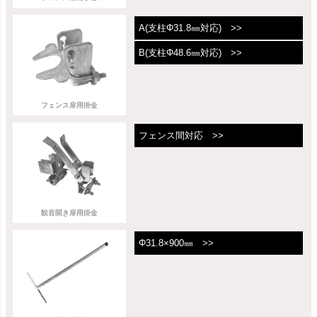
A(支柱Φ31.8㎜対応) >>
B(支柱Φ48.6㎜対応) >>
フェンス扉用掛金
フェンス間対応 >>
観音開き扉用掛金
Φ31.8×900㎜ >>