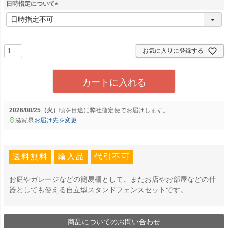
須
日時指定について
)
(
必
須
)
お気に入りに登録する
カートに入れる
2026/08/25（火）
に
弊社指定便
でお届けします。
滋賀県
お届け先を変更
送料無料
輸入品
代引不可
お庭やガレージなどの簡易柵として、またお店やお部屋などの什
器としても使える自立型スタンドフェンスセットです。
商品についてのお問い合わせ