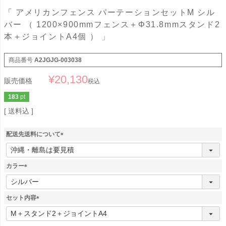
「 アメリカンフェンス パーテーションセットM シル
バー （ 1200×900mmフェンス＋Φ31.8mmスタンド2
本＋ジョイントA4個 ） 」
商品番号
A2JGJG-003038
¥
20,130
販売価格
税込
183
pt
送料込
配送先送料について
(
必
須
カラー
)
(
必
須
セット内容
)
(
必