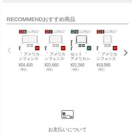
RECOMMEND
おすすめ商品
「 アメリカ
「 アメリカ
セット 「
「 アメリカ
「 ア
ンフェンス
ンフェンス
アメリカン
ンフェンス
ンフェ
パーテーシ
パーテーシ
フェンス パ
パーテーシ
パーテ
¥
24,420
¥
22,660
¥
21,560
¥
19,580
¥
24,09
ョンセット
ョンセット
ーテーショ
ョンセット
ョンセ
（税込）
（税込）
（税込）
（税込）
（税込）
XL シルバ
L シルバー
ンセットM
S シルバー
L ハン
ー （ 1800×
（ 1500×90
ハンマート
（ 900×900
トーン
900mmフェ
0mmフェン
ーンブラッ
mmフェン
ック （
ンス＋Φ31.
ス＋Φ31.8
ク （ 1200×
ス＋Φ31.8
0×900
8mmスタン
mmスタン
900mmフェ
mmスタン
フェン
ド2本＋ジ
ド2本＋ジ
ンス＋Φ31.
ド2本＋ジ
Φ31.
ョイントA4
ョイントA4
8mmスタン
ョイントA4
タンド
個 ） 」
個 ） 」
ド2本＋ジ
個 ） 」
＋ジョ
ョイントA4
トA4個
個 ） 」
」
お支払いについて