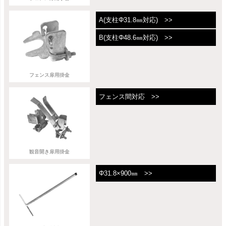
A(支柱Φ31.8㎜対応) >>
B(支柱Φ48.6㎜対応) >>
フェンス扉用掛金
フェンス間対応 >>
観音開き扉用掛金
Φ31.8×900㎜ >>