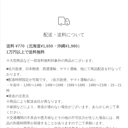
配送・送料について
送料 ¥770（北海道¥1,650・沖縄¥1,980）
1万円以上で
送料無料
※大型商品など一部送料無料対象外の商品がございます。
■佐川急便、日本郵便、西濃運輸、ヤマト運輸、他にて商品配送を行なって
おります。
■配達時間指定が可能です。（佐川急便、ヤマト運輸のみ）
・午前中・12時〜14時・14時〜16時・16時〜18時・18時〜21時・19～21
時
■発送の注意点
※商品により配送会社が異なります。
※破損などにより、発送が適わない場合がございます。あらかじめご了承
ください。
※交通機関の不具合や悪天候などその他の不可抗力が生じた場合には、商
品の到着時間帯が前後することがありますのでご了承願います。