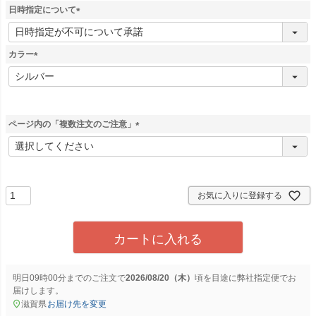
須
日時指定について
)
(
必
須
カラー
)
(
必
須
)
ページ内の「複数注文のご注意」
(
必
須
)
お気に入りに登録する
カートに入れる
明日
09時00分
までのご注文で
2026/08/20（木）
に
弊社指定便
でお
届けします。
滋賀県
お届け先を変更