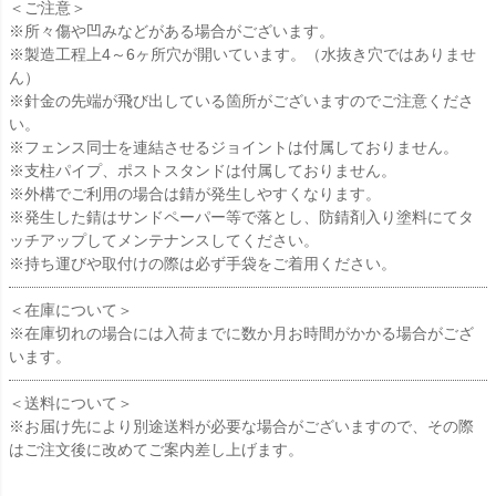
＜ご注意＞
※所々傷や凹みなどがある場合がございます。
※製造工程上4～6ヶ所穴が開いています。（水抜き穴ではありませ
ん）
※針金の先端が飛び出している箇所がございますのでご注意くださ
い。
※フェンス同士を連結させるジョイントは付属しておりません。
※支柱パイプ、ポストスタンドは付属しておりません。
※外構でご利用の場合は錆が発生しやすくなります。
※発生した錆はサンドペーパー等で落とし、防錆剤入り塗料にてタ
ッチアップしてメンテナンスしてください。
※持ち運びや取付けの際は必ず手袋をご着用ください。
＜在庫について＞
※在庫切れの場合には入荷までに数か月お時間がかかる場合がござ
います。
＜送料について＞
※お届け先により別途送料が必要な場合がございますので、その際
はご注文後に改めてご案内差し上げます。