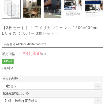
【3枚セット】「 アメリカンフェンス 1500×900mm
Lサイズ シルバー 3枚セット 」
商品番号
A2GLGL-000455-3SET
¥
31,350
販売価格
税込
285
pt
送料込
セット内容
(
必
須
配送先送料について
)
(
必