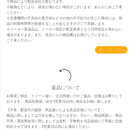
※商品により配送会社が異なります。
※破損などにより、発送が適わない場合がございます。あらかじめご了承
ください。
※交通機関の不具合や悪天候などその他の不可抗力が生じた場合には、商
品の到着時間帯が前後することがありますのでご了承願います。
※メーカー直送品は、メーカー指定の配送業者となり日時指定が承れない
場合があります。また、当店からの納品書はお届けしていません。
ご了承ください。
詳しくはこちら
返品について
お客様ご都合、イメージ違い、注文間違いでのご返品・交換はお断りして
おります。 商品到着後、必ず3営業日以内に検品をお願い致します。
【不良・配送中の破損・商品違いによる良品交換について】
商品に関しましては万全を期しておりますが、万が一、商品間違い・商品
不良・運送事故等に関しましては送料・手数料を当店負担にて早急に交換
対応させて頂きます。3営業日以内にお電話ください。