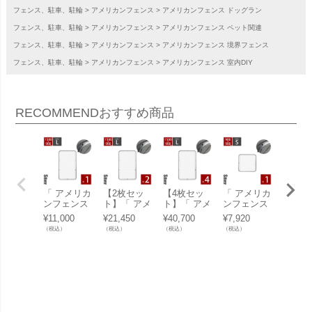
フェンス、駐車、駐輪
アメリカンフェンス
アメリカンフェンス ドッグラン
フェンス、駐車、駐輪
アメリカンフェンス
アメリカンフェンス ペット関連
フェンス、駐車、駐輪
アメリカンフェンス
アメリカンフェンス 境界フェンス
フェンス、駐車、駐輪
アメリカンフェンス
アメリカンフェンス 室内DIY
RECOMMEND
おすすめ商品
「 アメリカ
【2枚セッ
【4枚セッ
「 アメリカ
【2枚
ンフェンス
ト】「 アメ
ト】「 アメ
ンフェンス
ト】「
1500×900m
リカンフェ
リカンフェ
900×900m
リカン
¥
11,000
¥
21,450
¥
40,700
¥
7,920
¥
14,85
m Lサイズ
ンス 1500×
ンス 1500×
m Sサイズ
ンス 90
（税込）
（税込）
（税込）
（税込）
（税込）
シルバー 」
900mm Lサ
900mm Lサ
シルバー 」
00mm
イズ シルバ
イズ シルバ
イズ 
ー 2枚セッ
ー 4枚セッ
ー 2枚
ト 」
ト 」
ト 」