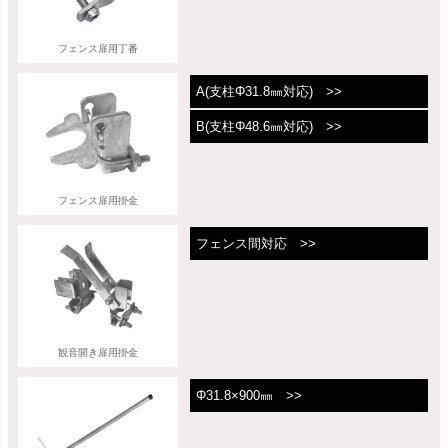
フェンス扉用丁番
A(支柱Φ31.8㎜対応) >>
B(支柱Φ48.6㎜対応) >>
フェンス扉用掛金
フェンス間対応 >>
観音開き扉用掛金
Φ31.8×900㎜ >>