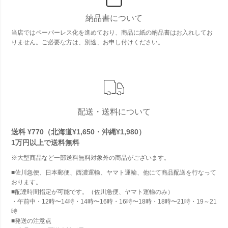
納品書について
当店ではペーパーレス化を進めており、商品に紙の納品書はお入れしてお
りません。ご必要な方は、別途、お申し付けください。
配送・送料について
送料 ¥770（北海道¥1,650・沖縄¥1,980）
1万円以上で
送料無料
※大型商品など一部送料無料対象外の商品がございます。
■佐川急便、日本郵便、西濃運輸、ヤマト運輸、他にて商品配送を行なって
おります。
■配達時間指定が可能です。（佐川急便、ヤマト運輸のみ）
・午前中・12時〜14時・14時〜16時・16時〜18時・18時〜21時・19～21
時
■発送の注意点