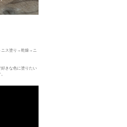
→ニス塗り→乾燥→ニ
で好きな色に塗りたい
す。