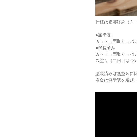
仕様は塗装済み（左
●無塗装
カット→面取り→パ
●塗装済み
カット→面取り→パ
ス塗り（二回目はつ
塗装済みは無塗装に
場合は無塗装を選び