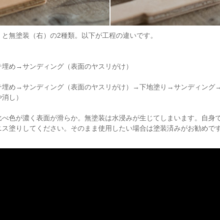
）と無塗装（右）の2種類。以下が工程の違いです。
テ埋め→サンディング（表面のヤスリがけ）
テ埋め→サンディング（表面のヤスリがけ）→下地塗り→サンディング
や消し）
比べ色が濃く表面が滑らか。無塗装は水浸みが生じてしまいます。自身
ニス塗りしてください。そのまま使用したい場合は塗装済みがお勧めで