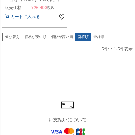
チャーシリーズ YOKA CHAIR
販売価格
¥
26,400
税込
ヨカチェア」
カートに入れる
並び替え
価格が安い順
価格が高い順
新着順
登録順
5
件中
1
-
5
件表示
お支払いについて