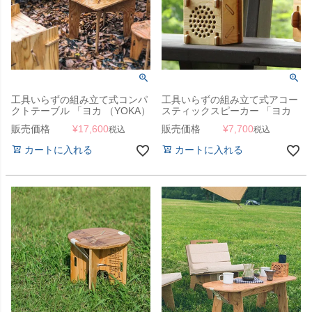
工具いらずの組み立て式コンパ
工具いらずの組み立て式アコー
クトテーブル 「ヨカ （YOKA）
スティックスピーカー 「ヨカ
パネルファニチャーシリーズ
（YOKA） パネルファニチャー
販売価格
¥
17,600
販売価格
¥
7,700
税込
税込
PANEL TABLE パネルテーブ
シリーズ PANEL ACOUSTIC
ル」
SPEAKER パネルアコースティ
カートに入れる
カートに入れる
ックスピーカー」