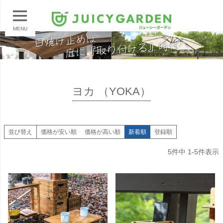
MENU
ヨカ （YOKA）
並び替え
価格が安い順
価格が高い順
新着順
登録順
5
件中
1
-
5
件表示