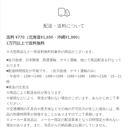
配送・送料について
送料 ¥770（北海道¥1,650・沖縄¥1,980）
1万円以上で
送料無料
※大型商品など一部送料無料対象外の商品がございます。
■佐川急便、日本郵便、西濃運輸、ヤマト運輸、他にて商品配送を行なって
おります。
■配達時間指定が可能です。（佐川急便、ヤマト運輸のみ）
・午前中・12時〜14時・14時〜16時・16時〜18時・18時〜21時・19～21
時
■発送の注意点
※商品により配送会社が異なります。
※破損などにより、発送が適わない場合がございます。あらかじめご了承
ください。
※交通機関の不具合や悪天候などその他の不可抗力が生じた場合には、商
品の到着時間帯が前後することがありますのでご了承願います。
※メーカー直送品は、メーカー指定の配送業者となり日時指定が承れない
場合があります。また、当店からの納品書はお届けしていません。