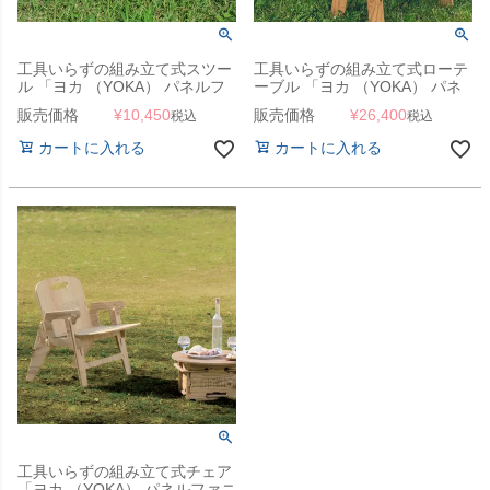
工具いらずの組み立て式スツー
工具いらずの組み立て式ローテ
ル 「ヨカ （YOKA） パネルフ
ーブル 「ヨカ （YOKA） パネ
ァニチャーシリーズ PANEL
ルファニチャーシリーズ
販売価格
¥
10,450
販売価格
¥
26,400
税込
税込
STOOL パネルスツール」
PANEL LONG TABLE パネルロ
ングテーブル」
カートに入れる
カートに入れる
工具いらずの組み立て式チェア
「ヨカ （YOKA） パネルファニ