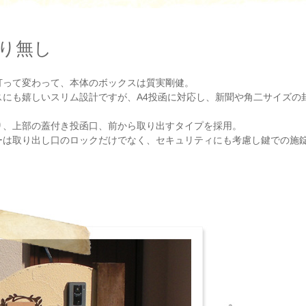
り無し
打って変わって、本体のボックスは質実剛健。
スにも嬉しいスリム設計ですが、A4投函に対応し、新聞や角二サイズの
り、上部の蓋付き投函口、前から取り出すタイプを採用。
ーは取り出し口のロックだけでなく、セキュリティにも考慮し鍵での施