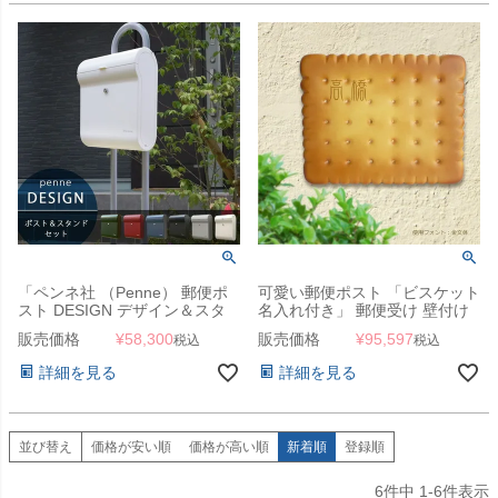
「ペンネ社 （Penne） 郵便ポ
可愛い郵便ポスト 「ビスケット
スト DESIGN デザイン＆スタ
名入れ付き」 郵便受け 壁付け
ンドセット」 郵便受け ポール
販売価格
¥
58,300
販売価格
¥
95,597
税込
税込
付き
詳細を見る
詳細を見る
並び替え
価格が安い順
価格が高い順
新着順
登録順
6
件中
1
-
6
件表示