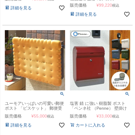
け
から選べる）セット」
販売価格
¥
99,220
税込
詳細を見る
詳細を見る
ユーモアいっぱいの可愛い郵便
塩害 錆 に強い 樹脂製 ポスト
ポスト 「ビスケット」 郵便受
「ペンネ社 （Penne） 壁掛け
け 壁付け 表札
郵便ポスト DESIGN デザイ
販売価格
¥
55,000
販売価格
¥
33,000
税込
税込
ン」 郵便受け 壁付け
詳細を見る
カートに入れる