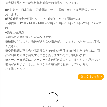
※大型商品など一部送料無料対象外の商品がございます。
■佐川急便、日本郵便、西濃運輸、ヤマト運輸、他にて商品配送を行なって
おります。
■配達時間指定が可能です。（佐川急便、ヤマト運輸のみ）
・午前中・12時〜14時・14時〜16時・16時〜18時・18時〜21時・19～21
時
■発送の注意点
※商品により配送会社が異なります。
※破損などにより、発送が適わない場合がございます。あらかじめご了承
ください。
※交通機関の不具合や悪天候などその他の不可抗力が生じた場合には、商
品の到着時間帯が前後することがありますのでご了承願います。
※メーカー直送品は、メーカー指定の配送業者となり日時指定が承れない
場合があります。また、当店からの納品書はお届けしていません。
ご了承ください。
詳しくはこちら