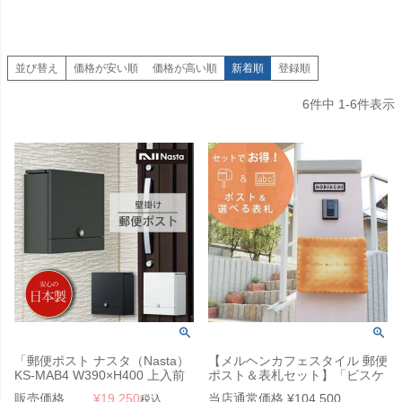
並び替え
価格が安い順
価格が高い順
新着順
登録順
6
件中
1
-
6
件表示
「郵便ポスト ナスタ（Nasta）
【メルヘンカフェスタイル 郵便
KS-MAB4 W390×H400 上入前
ポスト＆表札セット】「ビスケ
出／壁付・防雨タイプ」 郵便受
ット＆ステンレス表札（3種類
販売価格
¥
19,250
当店通常価格
¥
104,500
税込