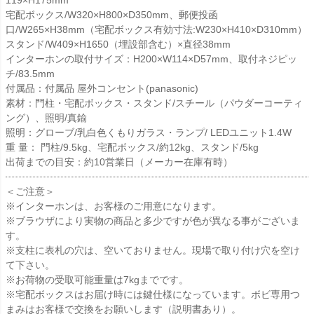
宅配ボックス/W320×H800×D350mm、郵便投函
口/W265×H38mm（宅配ボックス有効寸法:W230×H410×D310mm）
スタンド/W409×H1650（埋設部含む）×直径38mm
インターホンの取付サイズ：H200×W114×D57mm、取付ネジピッ
チ/83.5mm
付属品：付属品 屋外コンセント(panasonic)
素材：門柱・宅配ボックス・スタンド/スチール（パウダーコーティ
ング）、照明/真鍮
照明：グローブ/乳白色くもりガラス・ランプ/ LEDユニット1.4W
重 量： 門柱/9.5kg、宅配ボックス/約12kg、スタンド/5kg
出荷までの目安：約10営業日（メーカー在庫有時）
＜ご注意＞
※インターホンは、お客様のご用意になります。
※ブラウザにより実物の商品と多少ですが色が異なる事がございま
す。
※支柱に表札の穴は、空いておりません。現場で取り付け穴を空け
て下さい。
※お荷物の受取可能重量は7kgまでです。
※宅配ボックスはお届け時には鍵仕様になっています。ボビ専用つ
まみはお客様で交換をお願いします（説明書あり）。