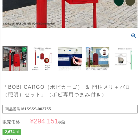
「BOBI CARGO（ボビカーゴ） ＆ 門柱メリ＋バロ
（照明）セット」（ボビ専用つまみ付き）
商品番号
M1SSSS-002755
¥
294,151
販売価格
税込
2,674
pt