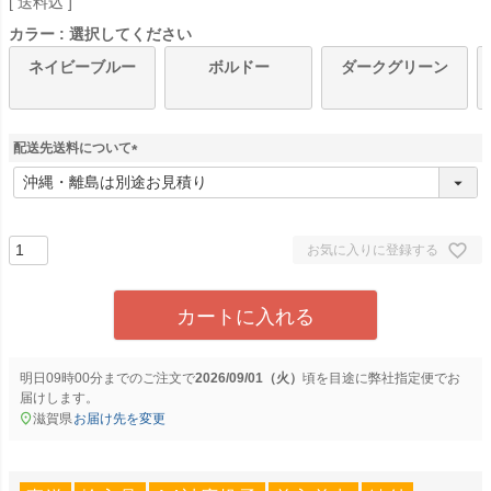
送料込
カラー
選択してください
ネイビーブルー
ボルドー
ダークグリーン
配送先送料について
(
必
須
)
お気に入りに登録する
カートに入れる
明日
09時00分
までのご注文で
2026/09/01（火）
に
弊社指定便
でお
届けします。
滋賀県
お届け先を変更