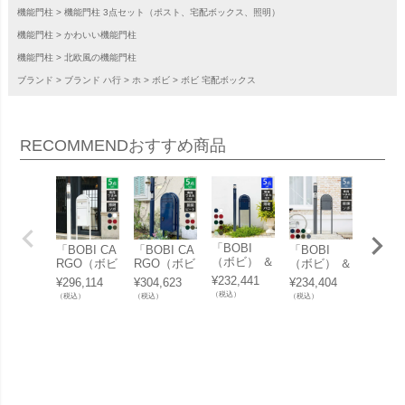
機能門柱
機能門柱 3点セット（ポスト、宅配ボックス、照明）
機能門柱
かわいい機能門柱
機能門柱
北欧風の機能門柱
ブランド
ブランド ハ行
ホ
ボビ
ボビ 宅配ボックス
RECOMMEND
おすすめ商品
「BOBI
「BOBI CA
「BOBI CA
「BOBI
「BOBI
（ボビ） ＆
RGO（ボビ
RGO（ボビ
（ボビ） ＆
RGO
門柱メリ＋
カーゴ） ＆
カーゴ） ＆
門柱メリ＋
カーゴ
¥
232,441
¥
296,114
¥
304,623
¥
234,404
¥
125,4
バロ（照
門柱メリ＋
門柱メリ＋
ソポ（照
スタン
（税込）
（税込）
（税込）
（税込）
（税込）
明）セッ
ソポ（照
ピート（照
明）セッ
OBIR
ト」（ボビ
明）セッ
明）セッ
ト」（ボビ
（ボビ
専用つまみ
ト」（ボビ
ト」（ボビ
専用つまみ
ンド）
付き）
専用つまみ
専用つまみ
付き）
ト （
付き）
付き）
用つま
き）」