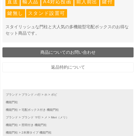
直送
輸入品
A4対応投函
前入前出
鍵付
鍵無し
スタンド設置可
スタイリッシュな門柱と大人気の多機能型宅配ボックスのお得な
セット商品です。
商品についてのお問い合わせ
返品特約について
ブランド
ブランド ハ行
ホ
ボビ
機能門柱
機能門柱
宅配ボックス付き 機能門柱
ブランド
ブランド マ行
メ
Meri（メリ）
機能門柱
照明付き 機能門柱
機能門柱
2本脚タイプ 機能門柱