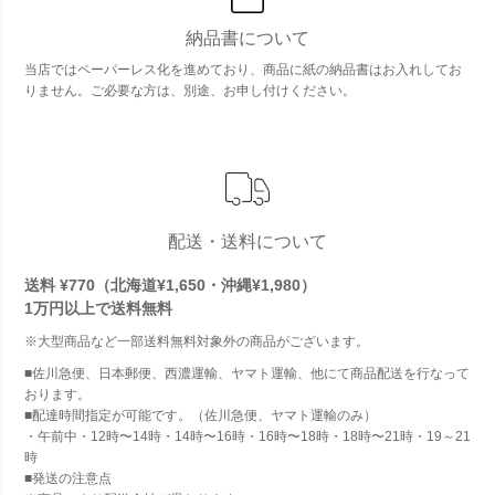
納品書について
当店ではペーパーレス化を進めており、商品に紙の納品書はお入れしてお
りません。ご必要な方は、別途、お申し付けください。
配送・送料について
送料 ¥770（北海道¥1,650・沖縄¥1,980）
1万円以上で
送料無料
※大型商品など一部送料無料対象外の商品がございます。
■佐川急便、日本郵便、西濃運輸、ヤマト運輸、他にて商品配送を行なって
おります。
■配達時間指定が可能です。（佐川急便、ヤマト運輸のみ）
・午前中・12時〜14時・14時〜16時・16時〜18時・18時〜21時・19～21
時
■発送の注意点