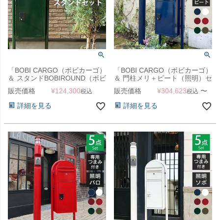
「BOBI CARGO（ボビカーゴ）
「BOBI CARGO（ボビカーゴ）
＆ スタンドBOBIROUND（ボビ
＆ 門柱メリ＋ピート（照明）セ
ラウンド） セット」
ット」（ボビ専用つまみ付き）
販売価格
¥
124,300
販売価格
¥
304,623
〜
税込
税込
詳細を見る
詳細を見る