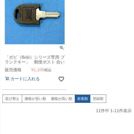
「ボビ（Bobi）シリーズ専用 ブ
ランクキー」 郵便ポスト 合い
カギ作成用
販売価格
¥
1,100
税込
カートに入れる
並び替え
価格が安い順
価格が高い順
新着順
登録順
11
件中
1
-
11
件表示