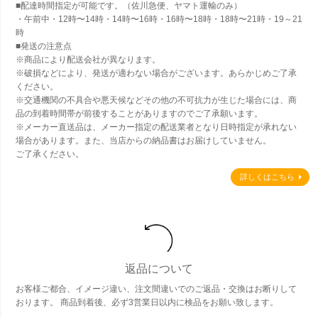
■配達時間指定が可能です。（佐川急便、ヤマト運輸のみ）
・午前中・12時〜14時・14時〜16時・16時〜18時・18時〜21時・19～21
時
■発送の注意点
※商品により配送会社が異なります。
※破損などにより、発送が適わない場合がございます。あらかじめご了承
ください。
※交通機関の不具合や悪天候などその他の不可抗力が生じた場合には、商
品の到着時間帯が前後することがありますのでご了承願います。
※メーカー直送品は、メーカー指定の配送業者となり日時指定が承れない
場合があります。また、当店からの納品書はお届けしていません。
ご了承ください。
詳しくはこちら
返品について
お客様ご都合、イメージ違い、注文間違いでのご返品・交換はお断りして
おります。 商品到着後、必ず3営業日以内に検品をお願い致します。