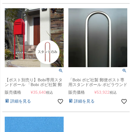
【ポスト別売り】Bobi専用スタ
「Bobi ボビ社製 郵便ポスト専
ンドポール 「Bobi ボビ社製 郵
用スタンドポール ボビラウンド
便ポスト専用スタンド ボビラウ
ステンレス ※ポストは別売り」
販売価格
¥
35,640
販売価格
¥
53,922
税込
税込
ンド ※ポスト別売り」
詳細を見る
詳細を見る