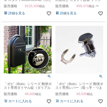
ラウンド） セット （ボビ専用
ュボタン錠 「BOBI社製 ボビカ
販売価格
¥
125,400
販売価格
¥
96,470
〜
税込
税込
つまみ付き）」
ーゴ（bobi Cargo）」※スタン
ド別売り
詳細を見る
詳細を見る
「ボビ（Bobi）シリーズ 郵便ポ
「ボビ（Bobi）シリーズ 郵便ポ
スト専用ダイヤル錠（ダイアル
スト専用レバー（取っ手・つま
錠）」
み）」
販売価格
¥
6,600
販売価格
¥
6,600
税込
税込
カートに入れる
カートに入れる