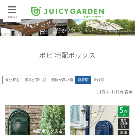
MENU
ボビ 宅配ボックス
並び替え
価格が安い順
価格が高い順
新着順
登録順
11
件中
1
-
11
件表示