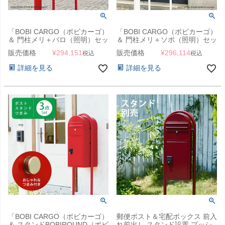
「BOBI CARGO（ボビカーゴ）
「BOBI CARGO（ボビカーゴ）
＆ 門柱メリ＋バロ（照明）セッ
＆ 門柱メリ＋ソポ（照明）セッ
ト」（ボビ専用つまみ付き）
ト」（ボビ専用つまみ付き）
販売価格
¥
294,151
販売価格
¥
296,114
税込
税込
詳細を見る
詳細を見る
「BOBI CARGO（ボビカーゴ）
郵便ポスト＆宅配ボックス 前入
＆ スタンドBOBIROUND（ボビ
れ前出し スタンド設置 プッシ