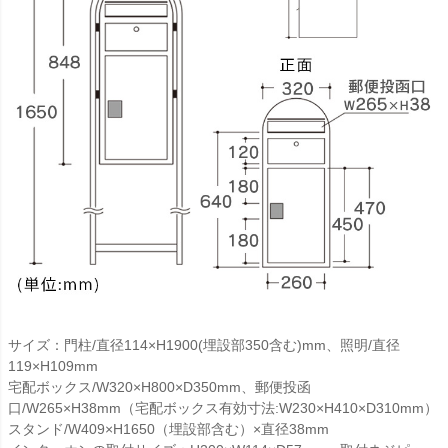
サイズ：門柱/直径114×H1900(埋設部350含む)mm、照明/直径
119×H109mm
宅配ボックス/W320×H800×D350mm、郵便投函
口/W265×H38mm（宅配ボックス有効寸法:W230×H410×D310mm）
スタンド/W409×H1650（埋設部含む）×直径38mm