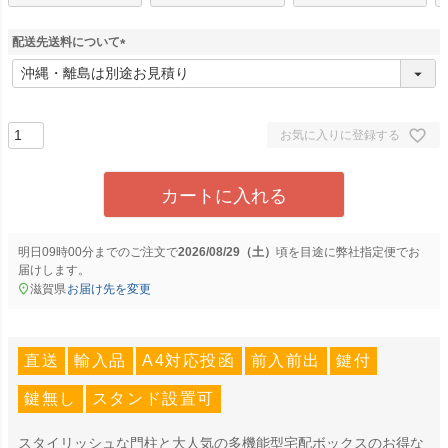
配送先送料について
(
必
須
)
お気に入りに登録する
カートに入れる
明日
09時00分
までのご注文で
2026/08/29（土）
に
弊社指定便
でお
届けします。
滋賀県
お届け先を変更
直送
輸入品
A4対応投函
前入前出
鍵付
鍵無し
スタンド設置可
スタイリッシュな門柱と大人気の多機能型宅配ボックスのお得な