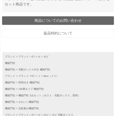
セット商品です。
商品についてのお問い合わせ
返品特約について
ブランド
ブランド ハ行
ホ
ボビ
機能門柱
機能門柱
宅配ボックス付き 機能門柱
ブランド
ブランド マ行
メ
Meri（メリ）
機能門柱
照明付き 機能門柱
機能門柱
2本脚タイプ 機能門柱
機能門柱
機能門柱 3点セット（ポスト、宅配ボックス、照明）
機能門柱
かわいい機能門柱
機能門柱
北欧風の機能門柱
ブランド
ブランド ハ行
ホ
ボビ
ボビ 宅配ボックス