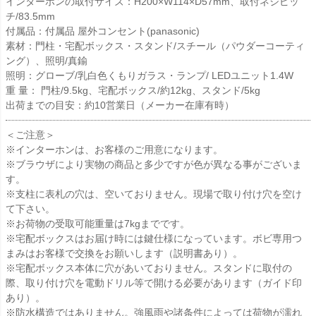
インターホンの取付サイズ：H200×W114×D57mm、取付ネジピッ
チ/83.5mm
付属品：付属品 屋外コンセント(panasonic)
素材：門柱・宅配ボックス・スタンド/スチール（パウダーコーティ
ング）、照明/真鍮
照明：グローブ/乳白色くもりガラス・ランプ/ LEDユニット1.4W
重 量： 門柱/9.5kg、宅配ボックス/約12kg、スタンド/5kg
出荷までの目安：約10営業日（メーカー在庫有時）
＜ご注意＞
※インターホンは、お客様のご用意になります。
※ブラウザにより実物の商品と多少ですが色が異なる事がございま
す。
※支柱に表札の穴は、空いておりません。現場で取り付け穴を空け
て下さい。
※お荷物の受取可能重量は7kgまでです。
※宅配ボックスはお届け時には鍵仕様になっています。ボビ専用つ
まみはお客様で交換をお願いします（説明書あり）。
※宅配ボックス本体に穴があいておりません。スタンドに取付の
際、取り付け穴を電動ドリル等で開ける必要があります（ガイド印
あり）。
※防水構造ではありません。強風雨や諸条件によっては荷物が濡れ