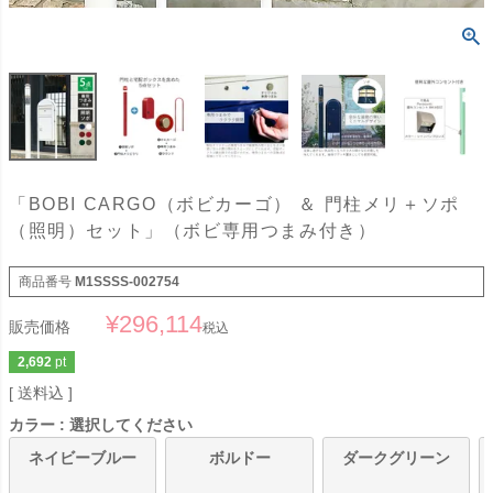
「BOBI CARGO（ボビカーゴ） ＆ 門柱メリ＋ソポ
（照明）セット」（ボビ専用つまみ付き）
商品番号
M1SSSS-002754
¥
296,114
販売価格
税込
2,692
pt
送料込
カラー
選択してください
ネイビーブルー
ボルドー
ダークグリーン