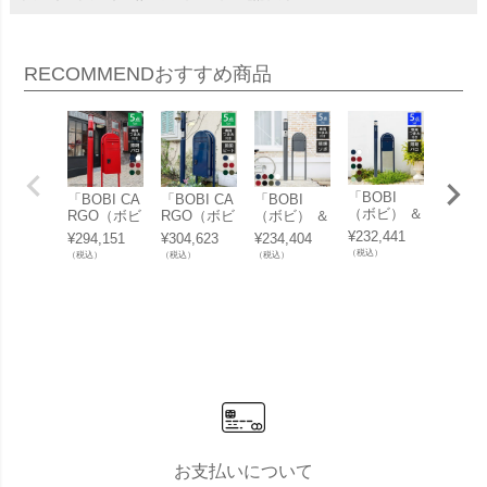
RECOMMEND
おすすめ商品
「BOBI
「BOBI CA
「BOBI CA
「BOBI
「BOBI
（ボビ） ＆
RGO（ボビ
RGO（ボビ
（ボビ） ＆
RGO
門柱メリ＋
カーゴ） ＆
カーゴ） ＆
門柱メリ＋
カーゴ
¥
232,441
¥
294,151
¥
304,623
¥
234,404
¥
125,4
バロ（照
門柱メリ＋
門柱メリ＋
ソポ（照
スタン
（税込）
（税込）
（税込）
（税込）
（税込）
明）セッ
バロ（照
ピート（照
明）セッ
OBIR
ト」（ボビ
明）セッ
明）セッ
ト」（ボビ
（ボビ
専用つまみ
ト」（ボビ
ト」（ボビ
専用つまみ
ンド）
付き）
専用つまみ
専用つまみ
付き）
ト （
付き）
付き）
用つま
き）」
お支払いについて