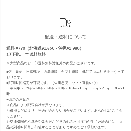
配送・送料について
送料 ¥770（北海道¥1,650・沖縄¥1,980）
1万円以上で
送料無料
※大型商品など一部送料無料対象外の商品がございます。
■佐川急便、日本郵便、西濃運輸、ヤマト運輸、他にて商品配送を行なって
おります。
■配達時間指定が可能です。（佐川急便、ヤマト運輸のみ）
・午前中・12時〜14時・14時〜16時・16時〜18時・18時〜21時・19～21
時
■発送の注意点
※商品により配送会社が異なります。
※破損などにより、発送が適わない場合がございます。あらかじめご了承
ください。
※交通機関の不具合や悪天候などその他の不可抗力が生じた場合には、商
品の到着時間帯が前後することがありますのでご了承願います。