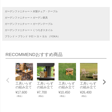
ガーデンファニチャー
木製チェア・テーブル
ガーデンファニチャー
ガーデン家具
ガーデンファニチャー
ガーデンテーブル
ガーデンファニチャー
くつろぎスタイル
ブランド
ブランド ヤ行
ヨ
ヨカ （YOKA）
RECOMMEND
おすすめ商品
工具いらず
工具いらず
工具いらず
工具いらず
おしゃ
の組み立て
の組み立て
の組み立て
の組み立て
脂製 
式コンパク
式アコース
式スツール
式チェア
ーブル
¥
17,600
¥
7,700
¥
10,450
¥
26,400
¥
33,00
トテーブル
ティックス
「ヨカ （Y
「ヨカ （Y
ーブル
（税込）
（税込）
（税込）
（税込）
（税込）
「ヨカ （Y
ピーカー
OKA） パ
OKA） パ
ー（KE
OKA） パ
「ヨカ （Y
ネルファニ
ネルファニ
R） サ
ネルファニ
OKA） パ
チャーシリ
チャーシリ
タ・サ
チャーシリ
ネルファニ
ーズ PANE
ーズ YOKA
ロ（Sal