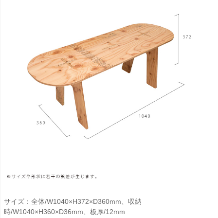
サイズ：全体/W1040×H372×D360mm、収納
時/W1040×H360×D36mm、板厚/12mm