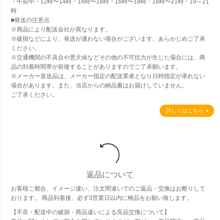
・午前中・12時〜14時・14時〜16時・16時〜18時・18時〜21時・19～21
時
■発送の注意点
※商品により配送会社が異なります。
※破損などにより、発送が適わない場合がございます。あらかじめご了承
ください。
※交通機関の不具合や悪天候などその他の不可抗力が生じた場合には、商
品の到着時間帯が前後することがありますのでご了承願います。
※メーカー直送品は、メーカー指定の配送業者となり日時指定が承れない
場合があります。また、当店からの納品書はお届けしていません。
ご了承ください。
詳しくはこちら
返品について
お客様ご都合、イメージ違い、注文間違いでのご返品・交換はお断りして
おります。 商品到着後、必ず3営業日以内に検品をお願い致します。
【不良・配送中の破損・商品違いによる良品交換について】