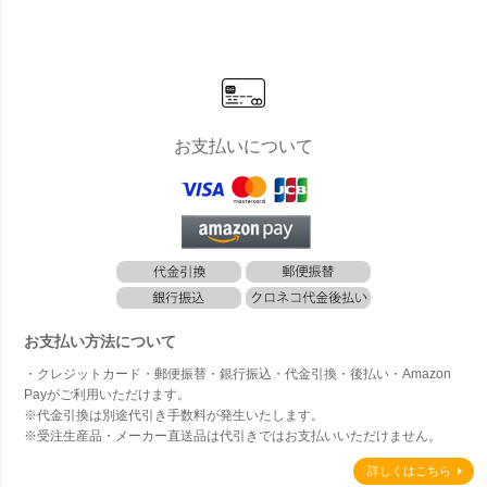
ーズ PANE
チャーシリ
L STOOL
CHAIR ヨカ
apporo
L TABLE パ
ーズ PANE
パネルスツ
チェア」
LE 144
ネルテーブ
L ACOUSTI
ール」
8）」
ル」
C SPEAKE
製 ラ
R パネルア
ファニ
コースティ
ー
ックスピー
カー」
お支払いについて
お支払い方法について
・クレジットカード・郵便振替・銀行振込・代金引換・後払い・Amazon
Payがご利用いただけます。
※代金引換は別途代引き手数料が発生いたします。
※受注生産品・メーカー直送品は代引きではお支払いいただけません。
詳しくはこちら