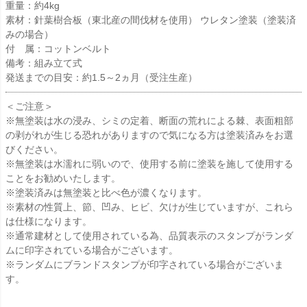
重量：約4kg
素材：針葉樹合板（東北産の間伐材を使用） ウレタン塗装（塗装済
みの場合）
付 属：コットンベルト
備考：組み立て式
発送までの目安：約1.5～2ヵ月（受注生産）
＜ご注意＞
※無塗装は水の浸み、シミの定着、断面の荒れによる棘、表面粗部
の剥がれが生じる恐れがありますので気になる方は塗装済みをお選
びください。
※無塗装は水濡れに弱いので、使用する前に塗装を施して使用する
ことをお勧めいたします。
※塗装済みは無塗装と比べ色が濃くなります。
※素材の性質上、節、凹み、ヒビ、欠けが生じていますが、これら
は仕様になります。
※通常建材として使用されている為、品質表示のスタンプがランダ
ムに印字されている場合がございます。
※ランダムにブランドスタンプが印字されている場合がございま
す。