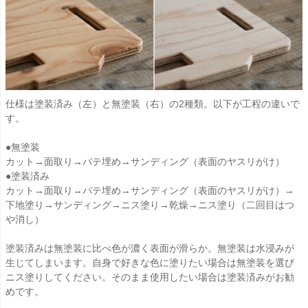
仕様は塗装済み（左）と無塗装（右）の2種類。以下が工程の違いで
す。
●無塗装
カット→面取り→パテ埋め→サンディング（表面のヤスリがけ）
●塗装済み
カット→面取り→パテ埋め→サンディング（表面のヤスリがけ）→
下地塗り→サンディング→ニス塗り→乾燥→ニス塗り（二回目はつ
や消し）
塗装済みは無塗装に比べ色が濃く表面が滑らか。無塗装は水浸みが
生じてしまいます。自身で好きな色に塗りたい場合は無塗装を選び
ニス塗りしてください。そのまま使用したい場合は塗装済みがお勧
めです。