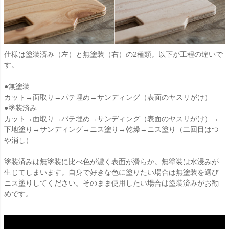
仕様は塗装済み（左）と無塗装（右）の2種類。以下が工程の違いで
す。
●無塗装
カット→面取り→パテ埋め→サンディング（表面のヤスリがけ）
●塗装済み
カット→面取り→パテ埋め→サンディング（表面のヤスリがけ）→
下地塗り→サンディング→ニス塗り→乾燥→ニス塗り（二回目はつ
や消し）
塗装済みは無塗装に比べ色が濃く表面が滑らか。無塗装は水浸みが
生じてしまいます。自身で好きな色に塗りたい場合は無塗装を選び
ニス塗りしてください。そのまま使用したい場合は塗装済みがお勧
めです。