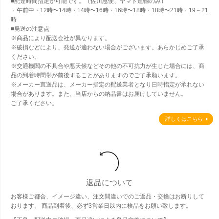
■配達時間指定が可能です。（佐川急便、ヤマト運輸のみ）
・午前中・12時〜14時・14時〜16時・16時〜18時・18時〜21時・19～21
時
■発送の注意点
※商品により配送会社が異なります。
※破損などにより、発送が適わない場合がございます。あらかじめご了承
ください。
※交通機関の不具合や悪天候などその他の不可抗力が生じた場合には、商
品の到着時間帯が前後することがありますのでご了承願います。
※メーカー直送品は、メーカー指定の配送業者となり日時指定が承れない
場合があります。また、当店からの納品書はお届けしていません。
ご了承ください。
詳しくはこちら
返品について
お客様ご都合、イメージ違い、注文間違いでのご返品・交換はお断りして
おります。 商品到着後、必ず3営業日以内に検品をお願い致します。