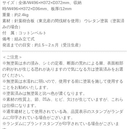
サイズ：全体/W496×H372×D372mm、収納
時/W496×H372×D36mm、板厚/12mm
重量：約2.4kg
素材：針葉樹合板（東北産の間伐材を使用） ウレタン塗装（塗装済
みの場合）
付 属：コットンベルト
備考：組み立て式
発送までの目安：約1.5～2ヵ月（受注生産）
＜ご注意＞
※無塗装は水の浸み、シミの定着、断面の荒れによる棘、表面粗部
の剥がれが生じる恐れがありますので気になる方は塗装済みをお選
びください。
※無塗装は水濡れに弱いので、使用する前に塗装を施して使用する
ことをお勧めいたします。
※塗装済みは無塗装と比べ色が濃くなります。
※素材の性質上、節、凹み、ヒビ、欠けが生じていますが、これら
は仕様になります。
※通常建材として使用されている為、品質表示のスタンプがランダ
ムに印字されている場合がございます。
※ランダムにブランドスタンプが印字されている場合がございま