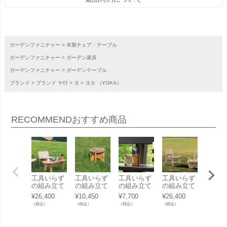
ガーデンファニチャー
木製チェア・テーブル
ガーデンファニチャー
ガーデン家具
ガーデンファニチャー
ガーデンテーブル
ブランド
ブランド ヤ行
ヨ
ヨカ （YOKA）
RECOMMEND
おすすめ商品
工具いらず
工具いらず
工具いらず
工具いらず
「ガー
の組み立て
の組み立て
の組み立て
の組み立て
テーブ
式ローテー
式スツール
式アコース
式チェア
バー（G
¥
26,400
¥
10,450
¥
7,700
¥
26,400
¥
9,680
ブル 「ヨカ
「ヨカ （Y
ティックス
「ヨカ （Y
en tabl
（税込）
（税込）
（税込）
（税込）
（税込）
（YOKA）
OKA） パ
ピーカー
OKA） パ
ver）
パネルファ
ネルファニ
「ヨカ （Y
ネルファニ
ロカバ
ニチャーシ
チャーシリ
OKA） パ
チャーシリ
（Aero