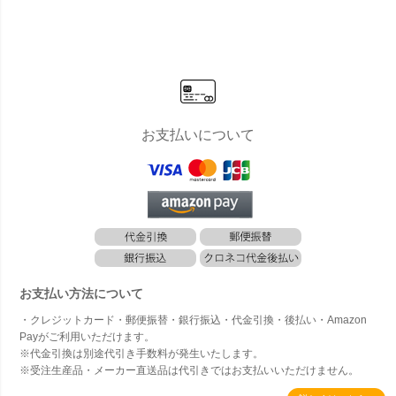
リーズ PAN
ーズ PANE
ネルファニ
ーズ YOKA
r） #79
EL LONG T
L STOOL
チャーシリ
CHAIR ヨカ
00x11
ABLE パネ
パネルスツ
ーズ PANE
チェア」
0cm
ルロングテ
ール」
L ACOUSTI
縄・離
ーブル」
C SPEAKE
送料要
R パネルア
り】
コースティ
ックスピー
カー」
お支払いについて
お支払い方法について
・クレジットカード・郵便振替・銀行振込・代金引換・後払い・Amazon
Payがご利用いただけます。
※代金引換は別途代引き手数料が発生いたします。
※受注生産品・メーカー直送品は代引きではお支払いいただけません。