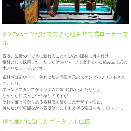
3つのパーツだけでできた組み立て式ローテーブ
ル
普段、生活の中で目に触れることが少ない建材に目を付け
素材として採用した、たった3つのパーツで出来ている組み立て式の
小ぶりなテーブルです。
素材感は節やヒビ、荒れに加え品質表示のスタンプがプリントされ
ていたり、
ブランドスタンプがランダムに散りばめられたりなど、
なかなかに荒々しい仕様なのですが、
それを補って余りある素材感を活かしたデザイン性と、
持ち運びが可能ながら普段使いにも耐え得る強度をもっています。
持ち運びに適したポータブル仕様