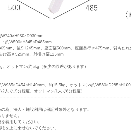
40×H930×D930mm
W500×H345×D485mm
65mm、後SH245mm、座面幅500mm、座面奥行き475mm、背もたれ
掛け高さ525mm、肘掛け幅125mm
8kg、オットマン/約5kg（多少の誤差があります）
85×D454×H140mm、約15.5kg、オットマン/約W580×D285×H100
/2人で15分程度、オットマン/1人で8分程度）
品の為、法人・施設利用は保証対象外となります。
ありません。
袋を着用してください。
温物を上に乗せないでください。