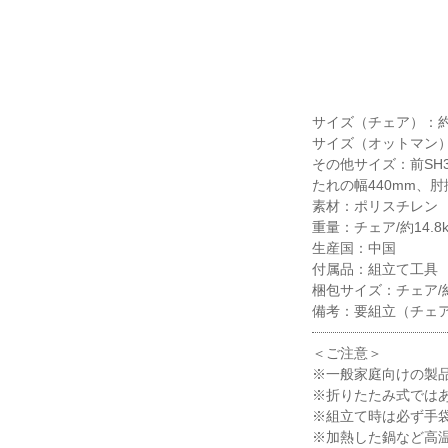
サイズ（チェア）：約W7
サイズ（オットマン）：約
その他サイズ：前SH3
たれの幅440mm、肘
素材：ポリスチレン
重量：チェア/約14.
生産国：中国
付属品：組立て工具
梱包サイズ：チェア/約W9
備考：要組立（チェア
＜ご注意＞
※一般家庭向けの製
※折りたたみ式では
※組立て時は必ず手
※加熱した鍋など高