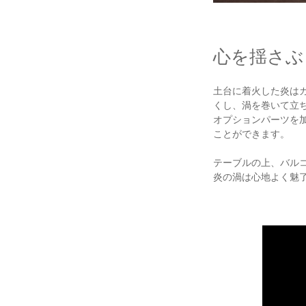
心を揺さぶ
土台に着火した炎は
くし、渦を巻いて立
オプションパーツを
ことができます。
テーブルの上、バルコ
炎の渦は心地よく魅