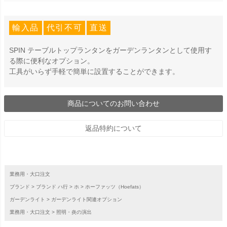
輸入品
代引不可
直送
SPIN テーブルトップランタンをガーデンランタンとして使用す
る際に便利なオプション。
工具がいらず手軽で簡単に設置することができます。
商品についてのお問い合わせ
返品特約について
業務用・大口注文
ブランド
ブランド ハ行
ホ
ホーファッツ（Hoefats）
ガーデンライト
ガーデンライト関連オプション
業務用・大口注文
照明・炎の演出