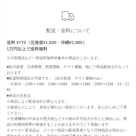
配送・送料について
送料 ¥770（北海道¥1,650・沖縄¥1,980）
1万円以上で
送料無料
※大型商品など一部送料無料対象外の商品がございます。
■佐川急便、日本郵便、西濃運輸、ヤマト運輸、他にて商品配送を行なって
おります。
■配達時間指定が可能です。（佐川急便、ヤマト運輸のみ）
・午前中・12時〜14時・14時〜16時・16時〜18時・18時〜21時・19～21
時
■発送の注意点
※商品により配送会社が異なります。
※破損などにより、発送が適わない場合がございます。あらかじめご了承
ください。
※交通機関の不具合や悪天候などその他の不可抗力が生じた場合には、商
品の到着時間帯が前後することがありますのでご了承願います。
※メーカー直送品は、メーカー指定の配送業者となり日時指定が承れない