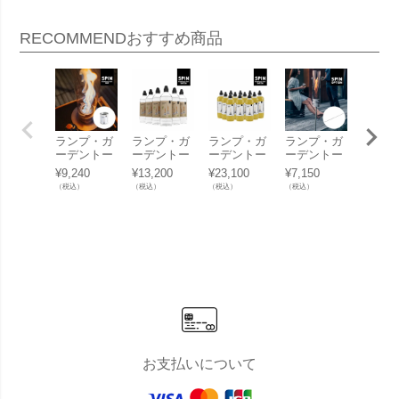
RECOMMEND
おすすめ商品
ランプ・ガ
ランプ・ガ
ランプ・ガ
ランプ・ガ
ランプ
ーデントー
ーデントー
ーデントー
ーデントー
ーデン
チ燃料「ホ
チ燃料「ホ
チ燃料「ホ
チ「ホーフ
チ「ホ
¥
9,240
¥
13,200
¥
23,100
¥
7,150
¥
16,50
ーファッツ
ーファッツ
ーファッツ
ァッツ（ho
ァッツ
（税込）
（税込）
（税込）
（税込）
（税込）
（hoefats）
（hoefats）
（hoefats）
efats） SPI
efats）
SPIN専用
SPIN専用
SPIN専用
N専用 ポー
N専用
バイオエタ
バイオエタ
バイオエタ
ル」
レイス
ノール缶 50
ノールボト
ノールボト
トガラ
0ml（6本セ
ル 1L（6本
ル 1L（12
（交換
ット）」
セット）」
本セッ
用）」
ト）」
お支払いについて