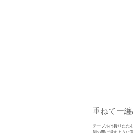
重ねて一纏
テーブルは折りたたむ
脚の間に通すように