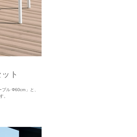
セット
ル Φ60cm」と、
です。