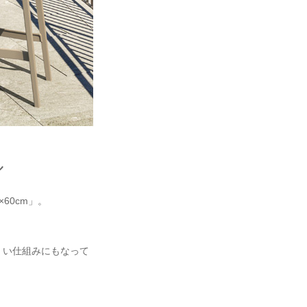
ル
60cm」。
くい仕組みにもなって