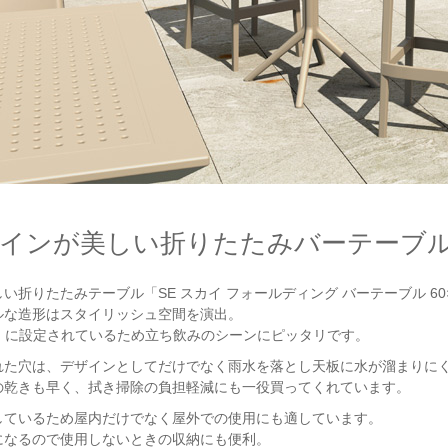
インが美しい折りたたみバーテーブ
折りたたみテーブル「SE スカイ フォールディング バーテーブル 60×
ルな造形はスタイリッシュ空間を演出。
m）に設定されているため立ち飲みのシーンにピッタリです。
れた穴は、デザインとしてだけでなく雨水を落とし天板に水が溜まりに
の乾きも早く、拭き掃除の負担軽減にも一役買ってくれています。
しているため屋内だけでなく屋外での使用にも適しています。
になるので使用しないときの収納にも便利。