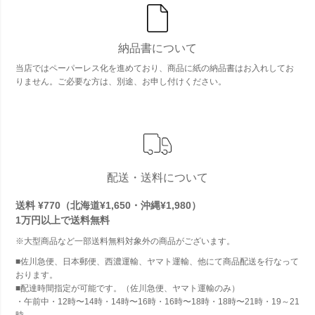
納品書について
当店ではペーパーレス化を進めており、商品に紙の納品書はお入れしてお
りません。ご必要な方は、別途、お申し付けください。
配送・送料について
送料 ¥770（北海道¥1,650・沖縄¥1,980）
1万円以上で
送料無料
※大型商品など一部送料無料対象外の商品がございます。
■佐川急便、日本郵便、西濃運輸、ヤマト運輸、他にて商品配送を行なって
おります。
■配達時間指定が可能です。（佐川急便、ヤマト運輸のみ）
・午前中・12時〜14時・14時〜16時・16時〜18時・18時〜21時・19～21