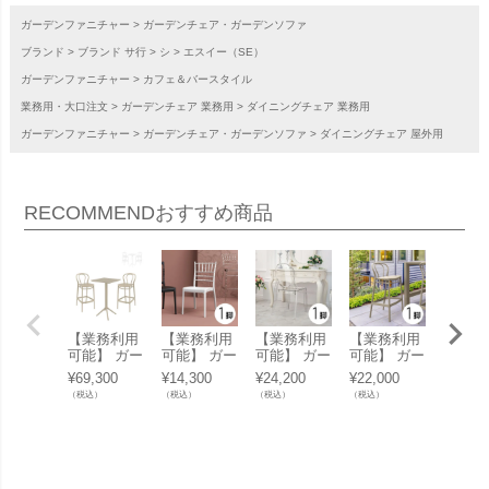
ガーデンファニチャー
ガーデンチェア・ガーデンソファ
ブランド
ブランド サ行
シ
エスイー（SE）
ガーデンファニチャー
カフェ＆バースタイル
業務用・大口注文
ガーデンチェア 業務用
ダイニングチェア 業務用
ガーデンファニチャー
ガーデンチェア・ガーデンソファ
ダイニングチェア 屋外用
RECOMMEND
おすすめ商品
【業務利用
【業務利用
【業務利用
【業務利用
【業務
可能】 ガー
可能】 ガー
可能】 ガー
可能】 ガー
可能】
デンチェア
デンチェア
デンチェア
デンチェア
デンテ
¥
69,300
¥
14,300
¥
24,200
¥
22,000
¥
23,10
＆ガーデン
屋外 「SE
屋外 「SE
屋外 「SE
ル 屋外
（税込）
（税込）
（税込）
（税込）
（税込）
テーブルセ
JOSEPHIN
ELIZABET
VICTOR Ba
E SK
ット 屋外
E エスイー
H エスイー
r エスイー
イー 
「SE SKY
ジョセフィ
エリザベス
ヴィクター
フォー
エスイー ス
ーヌ スタッ
スタッキン
バーチェア
ィング
カイ フォー
キング ウエ
グ チェア」
SH75cm」
ブル 60
ルディング
ディングチ
cm」