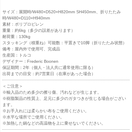
サイズ：展開時/W480×D520×H820mm SH450mm、折りたたみ
時/W480×D110×H940mm
素材：ポリプロピレン
重量：約6kg（多少の誤差があります）
耐荷重：130kg
スタッキング（積重ね）可能数：平置きで10脚（折りたたみ状態）
備考：屋内外で使用可、完成品
生産国：トルコ
デザイナー：Frederic Boonen
保証期間：2年（個人・法人共に通常使用に限る）
出荷までの目安：約7営業日（在庫があった場合）
＜ご注意＞
※輸入品のため多少の擦り傷、汚れなどが生じます。
※樹脂製品の性質上、足元に多少のガタつきが生じる場合がござい
ます。
※お手入れには柔らかい布をご使用ください。
※水平な場所でご使用ください。
※加熱した鍋などの高温物を上に乗せないでください。