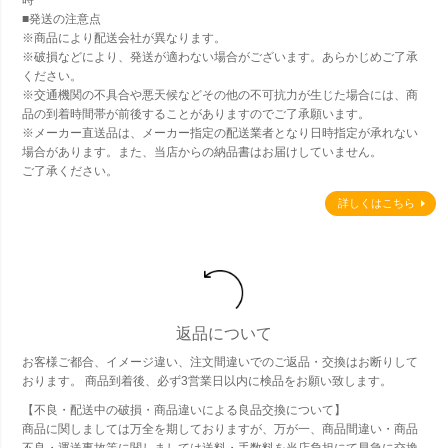
時
■発送の注意点
※商品により配送会社が異なります。
※破損などにより、発送が適わない場合がございます。あらかじめご了承
ください。
※交通機関の不具合や悪天候などその他の不可抗力が生じた場合には、商
品の到着時間帯が前後することがありますのでご了承願います。
※メーカー直送品は、メーカー指定の配送業者となり日時指定が承れない
場合があります。また、当店からの納品書はお届けしていません。
ご了承ください。
詳しくはこちら
返品について
お客様ご都合、イメージ違い、注文間違いでのご返品・交換はお断りして
おります。 商品到着後、必ず3営業日以内に検品をお願い致します。
【不良・配送中の破損・商品違いによる良品交換について】
商品に関しましては万全を期しておりますが、万が一、商品間違い・商品
不良・運送事故等に関しましては送料・手数料を当店負担にて早急に交換