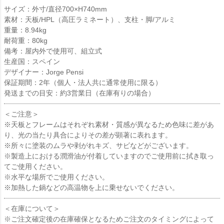
サイズ：外寸/直径700×H740mm
素材：天板/HPL（高圧ラミネート）、支柱・脚/アルミ
重量：8.94kg
耐荷重：80kg
備考：屋内外で使用可、組立式
生産国：スペイン
デザイナー：Jorge Pensi
保証期間：2年（個人・法人共に通常使用に限る）
発送までの目安：約3営業日（在庫有りの場合）
＜ご注意＞
※天板とフレームはそれぞれ素材・質感が異なるため色味に差があ
り、光の当たり具合によりその差が顕著に表れます。
※所々に塗装のムラや剥がれキズ、サビなどがございます。
※製造上における潤滑油が付着していますのでご使用前に拭き取っ
てご使用ください。
※水平な場所でご使用ください。
※加熱した鍋などの高温物を上に乗せないでください。
＜在庫について＞
※ご注文確定後の在庫確保となるためご注文のタイミングによって