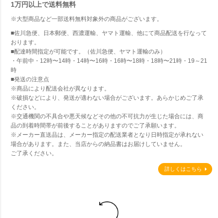
1万円以上で
送料無料
※大型商品など一部送料無料対象外の商品がございます。
■佐川急便、日本郵便、西濃運輸、ヤマト運輸、他にて商品配送を行なって
おります。
■配達時間指定が可能です。（佐川急便、ヤマト運輸のみ）
・午前中・12時〜14時・14時〜16時・16時〜18時・18時〜21時・19～21
時
■発送の注意点
※商品により配送会社が異なります。
※破損などにより、発送が適わない場合がございます。あらかじめご了承
ください。
※交通機関の不具合や悪天候などその他の不可抗力が生じた場合には、商
品の到着時間帯が前後することがありますのでご了承願います。
※メーカー直送品は、メーカー指定の配送業者となり日時指定が承れない
場合があります。また、当店からの納品書はお届けしていません。
ご了承ください。
詳しくはこちら