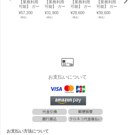
【業務利用
【業務利用
【業務利用
【業務利用
【業務
可能】 ガー
可能】 ガー
可能】 ガー
可能】 ガー
可能】
デンテーブ
デンチェア
デンテーブ
デンテーブ
デンテ
¥
57,200
¥
31,900
¥
28,600
¥
39,600
¥
59,40
ル 屋外 「R
屋外 「Res
ル 屋外 「R
ル 屋外 「R
ル 屋外
（税込）
（税込）
（税込）
（税込）
（税込）
esol Sputni
ol Toledo AI
esol BINI
esol Noa
esol N
k（リソル
RE（リソル
（リソル ビ
（リソル ノ
（リソ
スプートニ
トレド エア
ニ ラウンジ
ア テーブル
ア テ
ック スクエ
アームチェ
テーブル 70
90cm×90c
160cm
アテーブル
ア）」
cm）」ガー
m）」
m）」
70cm×70c
デンローテ
m）」カフ
ーブル
ェテーブル
お支払いについて
お支払い方法について