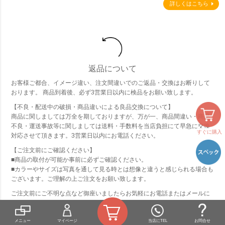
詳しくはこちら
返品について
お客様ご都合、イメージ違い、注文間違いでのご返品・交換はお断りして
おります。 商品到着後、必ず3営業日以内に検品をお願い致します。
【不良・配送中の破損・商品違いによる良品交換について】
商品に関しましては万全を期しておりますが、万が一、商品間違い・商品
不良・運送事故等に関しましては送料・手数料を当店負担にて早急に交換
すぐに購入
対応させて頂きます。3営業日以内にお電話ください。
【ご注文前にご確認ください】
■商品の取付が可能か事前に必ずご確認ください。
■カラーやサイズは写真を通して見る時とは想像と違うと感じられる場合も
ございます。ご理解の上ご注文をお願い致します。
ご注文前にご不明な点など御座いましたらお気軽にお電話またはメールに
てお問い合わせください。
詳しくはこちら
メニュー
マイページ
当店にTEL
お問合せ