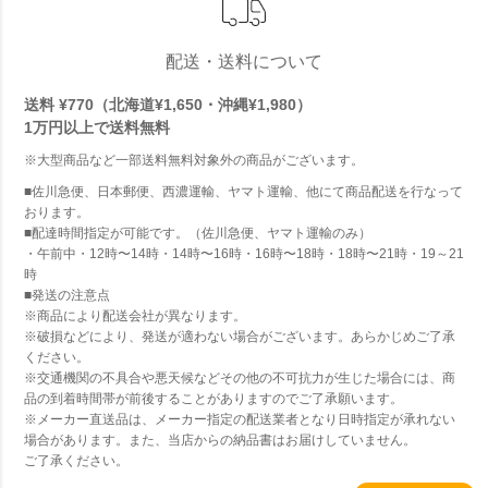
配送・送料について
送料 ¥770（北海道¥1,650・沖縄¥1,980）
1万円以上で
送料無料
※大型商品など一部送料無料対象外の商品がございます。
■佐川急便、日本郵便、西濃運輸、ヤマト運輸、他にて商品配送を行なって
おります。
■配達時間指定が可能です。（佐川急便、ヤマト運輸のみ）
・午前中・12時〜14時・14時〜16時・16時〜18時・18時〜21時・19～21
時
■発送の注意点
※商品により配送会社が異なります。
※破損などにより、発送が適わない場合がございます。あらかじめご了承
ください。
※交通機関の不具合や悪天候などその他の不可抗力が生じた場合には、商
品の到着時間帯が前後することがありますのでご了承願います。
※メーカー直送品は、メーカー指定の配送業者となり日時指定が承れない
場合があります。また、当店からの納品書はお届けしていません。
ご了承ください。