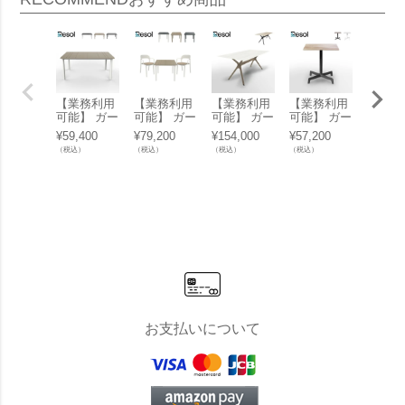
【業務利用
【業務利用
【業務利用
【業務利用
【業務
可能】 ガー
可能】 ガー
可能】 ガー
可能】 ガー
可能】
デンテーブ
デンチェア
デンテーブ
デンテーブ
デンテ
¥
59,400
¥
79,200
¥
154,000
¥
57,200
¥
28,60
ル 屋外 「R
＆ガーデン
ル 屋外 「R
ル 屋外 「R
ル 屋外
（税込）
（税込）
（税込）
（税込）
（税込）
esol Noa
テーブルセ
esol Vela L
esol Sputni
esol BI
（リソル ノ
ット 屋外
（リソル ヴ
k（リソル
（リソ
ア テーブル
「Resol No
ェラ エル
スプートニ
ニ ラ
160cm×90c
a リソル ノ
テーブル 18
ック スクエ
テーブル
m）」
ア テーブル
0cm×90c
アテーブル
cm）
90×90 ＆ O
m）」ダイ
70cm×70c
デンロ
na オナ ア
ニングテー
m）」カフ
ーブル
ームチェア
ブル
ェテーブル
3点セッ
ト」
お支払いについて