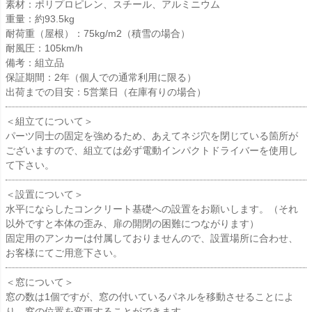
素材：ポリプロピレン、スチール、アルミニウム
重量：約93.5kg
耐荷重（屋根）：75kg/m2（積雪の場合）
耐風圧：105km/h
備考：組立品
保証期間：2年（個人での通常利用に限る）
出荷までの目安：5営業日（在庫有りの場合）
＜組立てについて＞
パーツ同士の固定を強めるため、あえてネジ穴を閉じている箇所が
ございますので、組立ては必ず電動インパクトドライバーを使用し
て下さい。
＜設置について＞
水平にならしたコンクリート基礎への設置をお願いします。（それ
以外ですと本体の歪み、扉の開閉の困難につながります）
固定用のアンカーは付属しておりませんので、設置場所に合わせ、
お客様にてご用意下さい。
＜窓について＞
窓の数は1個ですが、窓の付いているパネルを移動させることによ
り、窓の位置を変更することができます。