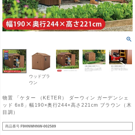
ウッドブラ
ウン
物置 「ケター （KETER） ダーウィン ガーデンシェ
ッド 6x8」幅190×奥行244×高さ221cm ブラウン（木
目調）
商品番号
F9HNWHNW-002589