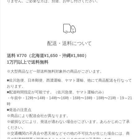
りません。ご必要な方は、別途、お申し付けください。
配送・送料について
送料 ¥770（北海道¥1,650・沖縄¥1,980）
1万円以上で
送料無料
※大型商品など一部送料無料対象外の商品がございます。
■佐川急便、日本郵便、西濃運輸、ヤマト運輸、他にて商品配送を行なって
おります。
■配達時間指定が可能です。（佐川急便、ヤマト運輸のみ）
・午前中・12時〜14時・14時〜16時・16時〜18時・18時〜21時・19～21
時
■発送の注意点
※商品により配送会社が異なります。
※破損などにより、発送が適わない場合がございます。あらかじめご了承
ください。
※交通機関の不具合や悪天候などその他の不可抗力が生じた場合には、商