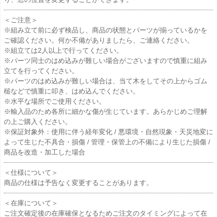
＜ご注意＞
※組み立て前に必ず検品し、商品の状態とパーツが揃っているかを
ご確認ください。何か不備がありましたら、ご連絡ください。
※組立ては2人以上で行ってください。
※パーツ同士のはめ込みが難しい場合がございますので慎重に組み
立てを行ってください。
※パーツのはめ込みが難しい場合は、当て木をしてその上からゴム
槌などで慎重に叩き、はめ込んでください。
※水平な場所でご使用ください。
※輸入品のため各所に細かな傷が生じています。あらかじめご理解
の上ご購入ください。
※保証対象外：使用に伴う経年変化 / 悪環境・自然現象・天災地変に
よって生じた不具合・損傷 / 管理・保管上の不備により生じた損傷 /
商品を改造・加工した場合
＜仕様について＞
商品の仕様は予告なく変更することがあります。
＜在庫について＞
ご注文確定後の在庫確保となるためご注文のタイミングによって在