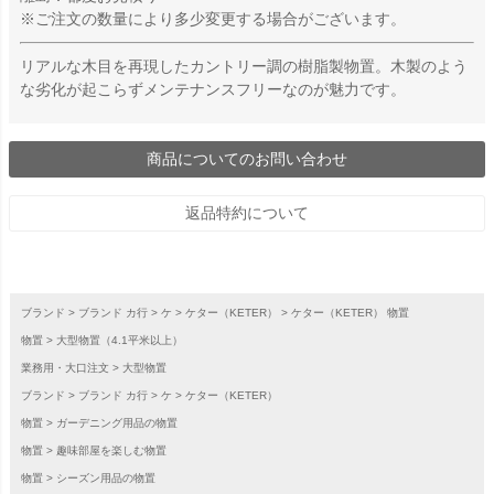
※ご注文の数量により多少変更する場合がございます。
リアルな木目を再現したカントリー調の樹脂製物置。木製のよう
な劣化が起こらずメンテナンスフリーなのが魅力です。
商品についてのお問い合わせ
返品特約について
ブランド
ブランド カ行
ケ
ケター（KETER）
ケター（KETER） 物置
物置
大型物置（4.1平米以上）
業務用・大口注文
大型物置
ブランド
ブランド カ行
ケ
ケター（KETER）
物置
ガーデニング用品の物置
物置
趣味部屋を楽しむ物置
物置
シーズン用品の物置