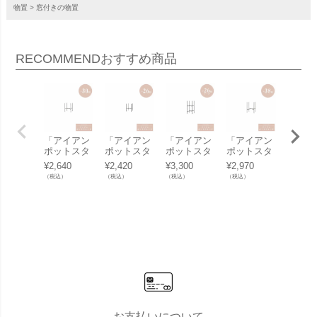
物置
窓付きの物置
RECOMMEND
おすすめ商品
「アイアン
「アイアン
「アイアン
「アイアン
「アカ
ポットスタ
ポットスタ
ポットスタ
ポットスタ
材 ウ
ンド Φ30
ンド Φ26
ンド Φ26用
ンド Φ38
ットス
¥
2,640
¥
2,420
¥
3,300
¥
2,970
¥
4,400
用」幅33.5
用」幅29c
トール」幅
用」幅41c
ド 角脚
（税込）
（税込）
（税込）
（税込）
（税込）
cm 奥行33.
m 奥行29c
29cm 奥行2
m 奥行41c
6用」
5cm 高さ3
m 高さ29c
9cm 高さ47
m 高さ41c
奥行30
3.5cm
m
cm
m
高さ30
棚面高1
m
お支払いについて