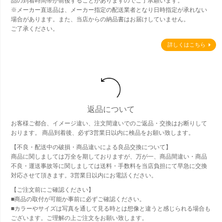
品の到着時間帯が前後することがありますのでご了承願います。
※メーカー直送品は、メーカー指定の配送業者となり日時指定が承れない
場合があります。また、当店からの納品書はお届けしていません。
ご了承ください。
詳しくはこちら
返品について
お客様ご都合、イメージ違い、注文間違いでのご返品・交換はお断りして
おります。 商品到着後、必ず3営業日以内に検品をお願い致します。
【不良・配送中の破損・商品違いによる良品交換について】
商品に関しましては万全を期しておりますが、万が一、商品間違い・商品
不良・運送事故等に関しましては送料・手数料を当店負担にて早急に交換
対応させて頂きます。3営業日以内にお電話ください。
【ご注文前にご確認ください】
■商品の取付が可能か事前に必ずご確認ください。
■カラーやサイズは写真を通して見る時とは想像と違うと感じられる場合も
ございます。ご理解の上ご注文をお願い致します。