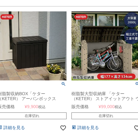
樹脂製収納BOX「ケター
樹脂製大型収納庫 「ケター
（KETER） アーバンボックス
（KETER） ストアイットアウト 
（URBAN BOX）」
ルトラ（STORE IT OUT
販売価格
¥
9,900
販売価格
¥
99,000
税込
税込
ULTRA）」
在庫切れ
在庫切れ
詳細を見る
詳細を見る