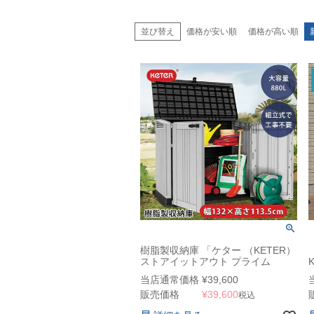
並び替え
価格が安い順
価格が高い順
樹脂製収納庫 「ケター （KETER）
ストアイットアウト プライム
（STORE IT OUT PRIME）」
当店通常価格
¥
39,600
販売価格
¥
39,600
税込