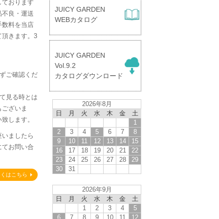
しております
JUICY GARDEN
品不良・運送
WEBカタログ
手数料を当店
頂きます。3
。
JUICY GARDEN
】
Vol.9.2
必ずご確認くだ
カタログダウンロード
して見る時とは
2026年8月
もございま
日
月
火
水
木
金
土
い致します。
1
2
3
4
5
6
7
8
座いましたら
9
10
11
12
13
14
15
にてお問い合
16
17
18
19
20
21
22
23
24
25
26
27
28
29
30
31
しくはこちら
2026年9月
日
月
火
水
木
金
土
1
2
3
4
5
6
7
8
9
10
11
12