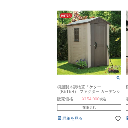
樹脂製木調物置「ケター
（KETER） ファクター ガーデンシ
ェッド 4×6 （FACTOR 4×6）」
販売価格
¥
154,000
税込
在庫切れ
詳細を見る