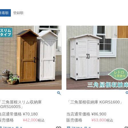
新着順
登録順
「三角屋根スリム収納庫
「三角屋根収納庫 KGRS1600」
KGRS1600S」
当店通常価格
¥
70,180
当店通常価格
¥
86,900
販売価格
¥
42,000
販売価格
¥
63,800
税込
税込