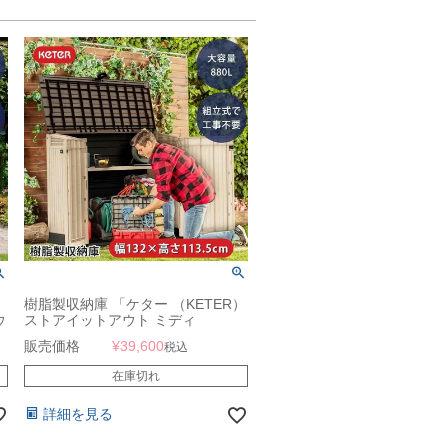
樹脂製収納庫 「ケター （KETER）
ウ
ストアイットアウト ミディ
（STORE IT OUT MIDI）」
販売価格
¥
39,600
税込
在庫切れ
詳細を見る