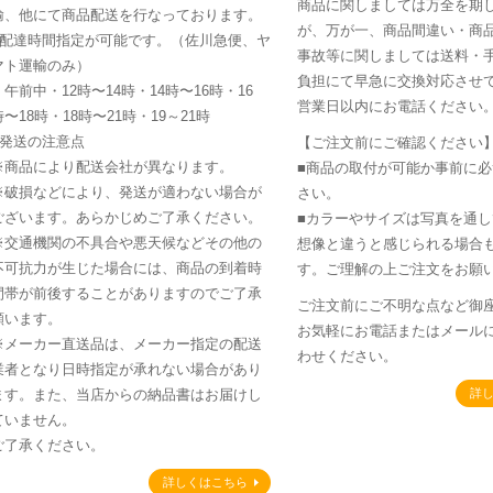
商品に関しましては万全を期
輸、他にて商品配送を行なっております。
が、万が一、商品間違い・商
■配達時間指定が可能です。（佐川急便、ヤ
事故等に関しましては送料・
マト運輸のみ）
負担にて早急に交換対応させて
・午前中・12時〜14時・14時〜16時・16
営業日以内にお電話ください
時〜18時・18時〜21時・19～21時
■発送の注意点
【ご注文前にご確認ください
※商品により配送会社が異なります。
■商品の取付が可能か事前に
※破損などにより、発送が適わない場合が
さい。
ございます。あらかじめご了承ください。
■カラーやサイズは写真を通
※交通機関の不具合や悪天候などその他の
想像と違うと感じられる場合
不可抗力が生じた場合には、商品の到着時
す。ご理解の上ご注文をお願
間帯が前後することがありますのでご了承
ご注文前にご不明な点など御
願います。
お気軽にお電話またはメール
※メーカー直送品は、メーカー指定の配送
わせください。
業者となり日時指定が承れない場合があり
ます。また、当店からの納品書はお届けし
詳
ていません。
ご了承ください。
詳しくはこちら