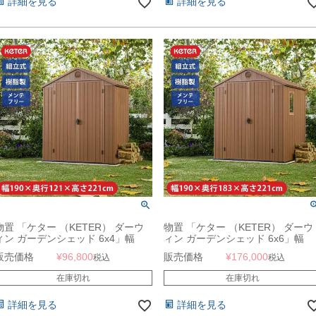
詳細を見る
詳細を見る
物置 「ケター （KETER） ダーウ
物置 「ケター （KETER） ダーウ
ィン ガーデンシェッド 6x4」幅
ィン ガーデンシェッド 6x6」幅
190×奥行121×高さ221cm ブラウン
190×奥行183×高さ221cm ブラウ
販売価格
¥
96,800
販売価格
¥
176,000
税込
税込
（木目調）
（木目調）
在庫切れ
在庫切れ
詳細を見る
詳細を見る