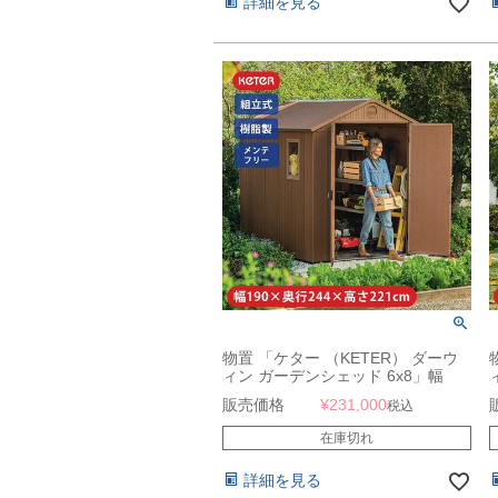
詳細を見る
物置 「ケター （KETER） ダーウ
ィン ガーデンシェッド 6x8」幅
190×奥行244×高さ221cm ブラウン
販売価格
¥
231,000
税込
（木目調）
在庫切れ
詳細を見る