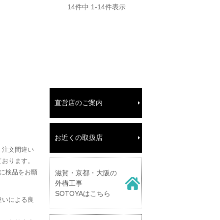
14
件中
1
-
14
件表示
直営店のご案内
お近くの取扱店
、注文間違い
ております。
に検品をお願
滋賀・京都・大阪の
外構工事
SOTOYAはこちら
違いによる良