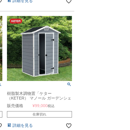
詳細を見る
樹脂製木調物置「ケター
（KETER） マノール ガーデンシェ
ン
ッド 4×3 （MANOR 4×3）」
販売価格
¥
99,000
税込
在庫切れ
詳細を見る