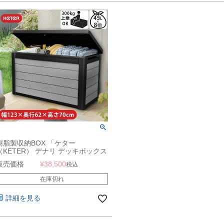
樹脂製収納BOX 「ケター
（KETER） デナリ デッキボックス
（DENALI DECK BOX） 380L」
販売価格
¥
38,500
税込
在庫切れ
詳細を見る