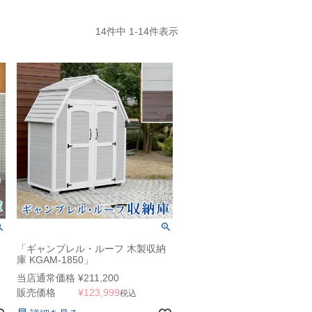
14
件中
1
-
14
件表示
「ギャンブレル・ルーフ 木製収納
庫 KGAM-1850」
当店通常価格
¥
211,200
販売価格
¥
123,999
税込