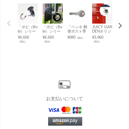
「ボビ（Bo
「ボビ（Bo
「ペンネ 郵
JUICY GAR
【ポス
bi）シリー
bi）シリー
便ポスト専
DENオリジ
売り】B
ズ 郵便ポス
ズ 郵便ポス
用ブランク
ナル「Bobi
専用ス
¥
6,600
¥
6,600
¥
880
¥
3,960
¥
35,64
（税込）
ト専用レバ
ト専用ダイ
キー （ステ
ボビ社製 郵
ドポー
（税込）
（税込）
（税込）
（税込）
ー（取っ
ヤル錠（ダ
ィーリー・
便ポスト専
「Bob
手・つま
イアル
デザイン対
用 つまみ」
社製 
み）」
錠）」
応） 1枚」
スト専
タンド
ラウン
ポスト
り」
お支払いについて