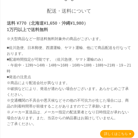
配送・送料について
送料 ¥770（北海道¥1,650・沖縄¥1,980）
1万円以上で
送料無料
※大型商品など一部送料無料対象外の商品がございます。
■佐川急便、日本郵便、西濃運輸、ヤマト運輸、他にて商品配送を行なって
おります。
■配達時間指定が可能です。（佐川急便、ヤマト運輸のみ）
・午前中・12時〜14時・14時〜16時・16時〜18時・18時〜21時・19～21
時
■発送の注意点
※商品により配送会社が異なります。
※破損などにより、発送が適わない場合がございます。あらかじめご了承
ください。
※交通機関の不具合や悪天候などその他の不可抗力が生じた場合には、商
品の到着時間帯が前後することがありますのでご了承願います。
※メーカー直送品は、メーカー指定の配送業者となり日時指定が承れない
場合があります。また、当店からの納品書はお届けしていません。
ご了承ください。
詳しくはこちら