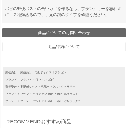
ボビの郵便ポストの合いカギを作るなら、ブランクキーを忘れず
に！２種類あるので、手元の鍵のタイプを確認ください。
商品についてのお問い合わせ
返品特約について
郵便受け
郵便受け・宅配ボックスオプション
ブランド
ブランド ハ行
ホ
ボビ
郵便受け
宅配ボックス
宅配ボックスアクセサリー
ブランド
ブランド ハ行
ホ
ボビ
ボビ 郵便ポスト
ブランド
ブランド ハ行
ホ
ボビ
ボビ 宅配ボックス
RECOMMEND
おすすめ商品