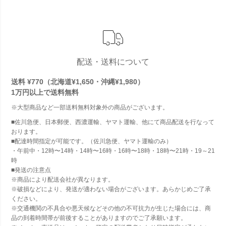
配送・送料について
送料 ¥770（北海道¥1,650・沖縄¥1,980）
1万円以上で
送料無料
※大型商品など一部送料無料対象外の商品がございます。
■佐川急便、日本郵便、西濃運輸、ヤマト運輸、他にて商品配送を行なって
おります。
■配達時間指定が可能です。（佐川急便、ヤマト運輸のみ）
・午前中・12時〜14時・14時〜16時・16時〜18時・18時〜21時・19～21
時
■発送の注意点
※商品により配送会社が異なります。
※破損などにより、発送が適わない場合がございます。あらかじめご了承
ください。
※交通機関の不具合や悪天候などその他の不可抗力が生じた場合には、商
品の到着時間帯が前後することがありますのでご了承願います。