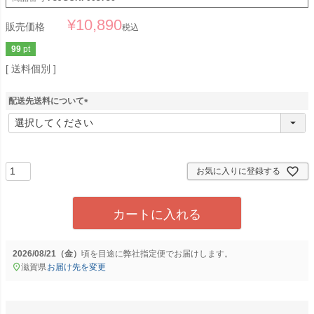
¥
10,890
販売価格
税込
99
pt
送料個別
配送先送料について
(
必
須
)
お気に入りに登録する
カートに入れる
2026/08/21（金）
に
弊社指定便
でお届けします。
滋賀県
お届け先を変更