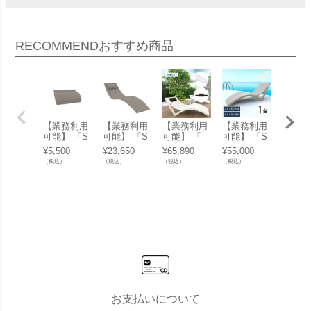
RECOMMEND
おすすめ商品
【業務利用
【業務利用
【業務利用
【業務利用
【業務
可能】 「S
可能】 「S
可能】 「
可能】 「S
可能】
E SLIM エ
E SLIM エ
【 2点セッ
E SLIM エ
SLIM
¥
5,500
¥
23,650
¥
65,890
¥
55,000
¥
18,15
スイー スリ
スイー スリ
ト 】 オリ
スイー スリ
イー 
（税込）
（税込）
（税込）
（税込）
（税込）
ム サンラウ
ム サンラウ
ジナル ピロ
ム サンラウ
サンラ
ンジャー 用
ンジャー 用
ークッショ
ンジャー」
ジャー
ピロークッ
クッション
ン+SE スリ
サマーベッ
クッシ
ション 」
＆ ピローク
ムサンラウ
ド ビーチベ
」 サ
サマーベッ
ッション セ
ンジャーセ
ッド コント
ッド 
ド まくら
ット」 サマ
ット SLIM
ラクト 業務
カバー
ピロー
ーベッド ま
」 サマーベ
用
くら 座面
ッド ビーチ
カバー
ベッド コン
トラクト 業
務用
お支払いについて