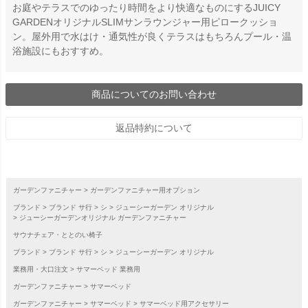
お庭やテラスでのゆったり時間をより快適なものにするJUICY
GARDENオリジナルSLIMサンラウンジャー用ピロークッショ
ン。屋外用で水はけ・通気性が良くテラスはもちろんプール・温
浴施設にもおすすめ。
商品についてのお問い合わせ
返品特約について
ガーデンファニチャー
ガーデンファニチャー用オプション
ブランド
ブランド サ行
シ
ジューシーガーデン オリジナル
ジューシーガーデンオリジナル ガーデンファニチャー
サウナチェア・ととのい椅子
ブランド
ブランド サ行
シ
ジューシーガーデン オリジナル
業務用・大口注文
サマーベッド 業務用
ガーデンファニチャー
サマーベッド
ガーデンファニチャー
サマーベッド
サマーベッド用アクセサリー