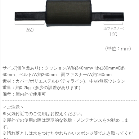
サイズ(個体差あり)：クッション/W約340mm×H約180mm×D約
60mm、ベルト/W約260mm、面ファスナー/W約160mm
素材：カバー/ポリエステル(バティライン)、中材/無膜ウレタン
重量：約0.2kg（多少の誤差があります）
備考：屋内外で使用可
＜ご注意＞
※火気付近でのご使用はお控えください。
※屋外での使用の際は定期的な乾燥・メンテナンスをお勧めしま
す。
※汚れ落としは水をつけたやわらかいスポンジ等でふき取ってくだ