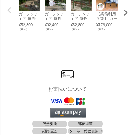
ガーデンチ
ガーデンチ
ガーデンチ
【業務利用
【業務
ェア 屋外
ェア 屋外
ェア 屋外
可能】 ガー
可能】
「 HOUE O
「 HOUE O
「 HOUE O
デンチェア
デンチ
¥
52,800
¥
92,400
¥
52,800
¥
176,000
¥
24,20
UTDOOR
UTDOOR
UTDOOR
屋外 「Fer
屋外 
（税込）
（税込）
（税込）
（税込）
（税込）
クリック ダ
クリック ラ
アルア ダイ
mob フェル
ルモブ
イニングチ
ウンジチェ
ニングチェ
モブ ルクセ
rmob）
ェア 」
ア 」
ア 」
ンブールロ
ストロ
ーアームチ
ルフォ
ェア」
ディン
ェア」
たたみ
ア
お支払いについて