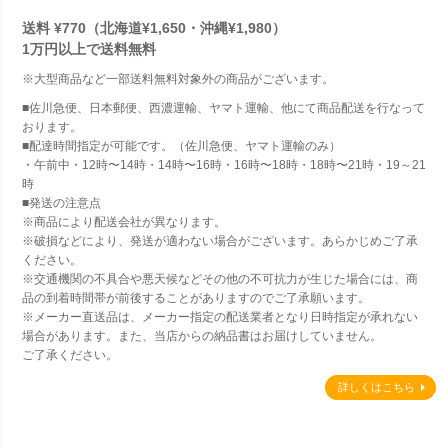
送料 ¥770（北海道¥1,650・沖縄¥1,980）
1万円以上で
送料無料
※大型商品など一部送料無料対象外の商品がございます。
■佐川急便、日本郵便、西濃運輸、ヤマト運輸、他にて商品配送を行なって
おります。
■配達時間指定が可能です。（佐川急便、ヤマト運輸のみ）
・午前中・12時〜14時・14時〜16時・16時〜18時・18時〜21時・19～21
時
■発送の注意点
※商品により配送会社が異なります。
※破損などにより、発送が適わない場合がございます。あらかじめご了承
ください。
※交通機関の不具合や悪天候などその他の不可抗力が生じた場合には、商
品の到着時間帯が前後することがありますのでご了承願います。
※メーカー直送品は、メーカー指定の配送業者となり日時指定が承れない
場合があります。また、当店からの納品書はお届けしていません。
ご了承ください。
詳しくはこちら