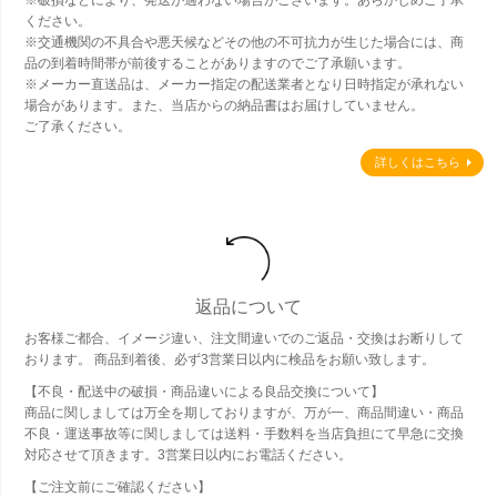
※破損などにより、発送が適わない場合がございます。あらかじめご了承
ください。
※交通機関の不具合や悪天候などその他の不可抗力が生じた場合には、商
品の到着時間帯が前後することがありますのでご了承願います。
※メーカー直送品は、メーカー指定の配送業者となり日時指定が承れない
場合があります。また、当店からの納品書はお届けしていません。
ご了承ください。
詳しくはこちら
返品について
お客様ご都合、イメージ違い、注文間違いでのご返品・交換はお断りして
おります。 商品到着後、必ず3営業日以内に検品をお願い致します。
【不良・配送中の破損・商品違いによる良品交換について】
商品に関しましては万全を期しておりますが、万が一、商品間違い・商品
不良・運送事故等に関しましては送料・手数料を当店負担にて早急に交換
対応させて頂きます。3営業日以内にお電話ください。
【ご注文前にご確認ください】