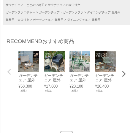
サウナチェア・ととのい椅子
サウナチェアの大口注文
ガーデンファニチャー
ガーデンチェア・ガーデンソファ
ダイニングチェア 屋外用
業務用・大口注文
ガーデンチェア 業務用
ダイニングチェア 業務用
RECOMMEND
おすすめ商品
ガーデンチ
ガーデンチ
ガーデンチ
ガーデンチ
ガーデ
ェア 屋外
ェア 屋外
ェア 屋外
ェア 屋外
ェア 
「ADAN FU
「FERNE
「FERNE
「FERNE
「FER
¥
58,300
¥
17,600
¥
23,100
¥
26,400
¥
20,90
RNITURE
ミラネ アー
リモ ラウン
ブレネ ラウ
ブレネ
（税込）
（税込）
（税込）
（税込）
（税込）
ラウンジチ
ムチェア K
ジチェア K
ンジチェア
ニング
ェア KOL-A
OL-FX12」
OL-FX08」
KOL-FX0
アAR K
D001」
3」
FX02