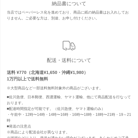
納品書について
当店ではペーパーレス化を進めており、商品に紙の納品書はお入れしてお
りません。ご必要な方は、別途、お申し付けください。
配送・送料について
送料 ¥770（北海道¥1,650・沖縄¥1,980）
1万円以上で
送料無料
※大型商品など一部送料無料対象外の商品がございます。
■佐川急便、日本郵便、西濃運輸、ヤマト運輸、他にて商品配送を行なって
おります。
■配達時間指定が可能です。（佐川急便、ヤマト運輸のみ）
・午前中・12時〜14時・14時〜16時・16時〜18時・18時〜21時・19～21
時
■発送の注意点
※商品により配送会社が異なります。