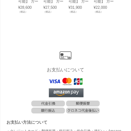
可能】 ガー
可能】 ガー
可能】 ガー
可能】 ガー
可能】
デンテーブ
デンチェア
デンチェア
デンチェア
デンチ
¥
28,600
¥
27,500
¥
31,900
¥
22,000
¥
19,80
ル 屋外 「R
屋外 「Res
屋外 「Res
屋外 「Res
屋外 「
（税込）
（税込）
（税込）
（税込）
（税込）
esol BINI
ol Woody
ol Toledo AI
ol Peach リ
ol On
（リソル ビ
（リソル ウ
RE（リソル
ソル ピーチ
ソル 
ニ ラウンジ
ッディ アー
トレド エア
アームチェ
アーム
テーブル 70
ムチェ
アームチェ
ア」
ア）」
cm）」ガー
ア）」スペ
ア）」
デンローテ
イン製 デザ
ーブル
イナーズチ
ェア スタッ
キング可
お支払いについて
お支払い方法について