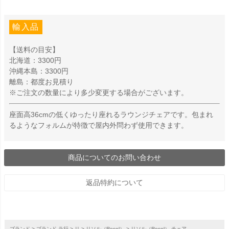
輸入品
【送料の目安】
北海道：3300円
沖縄本島：3300円
離島：都度お見積り
※ご注文の数量により多少変更する場合がございます。
座面高36cmの低くゆったり座れるラウンジチェアです。包まれ
るようなフォルムが特徴で屋内外問わず使用できます。
商品についてのお問い合わせ
返品特約について
ブランド
ブランド ラ行
リ
リソル（Resol）
リソル（Resol） チェア