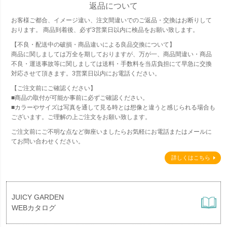
返品について
お客様ご都合、イメージ違い、注文間違いでのご返品・交換はお断りして
おります。 商品到着後、必ず3営業日以内に検品をお願い致します。
【不良・配送中の破損・商品違いによる良品交換について】
商品に関しましては万全を期しておりますが、万が一、商品間違い・商品
不良・運送事故等に関しましては送料・手数料を当店負担にて早急に交換
対応させて頂きます。3営業日以内にお電話ください。
【ご注文前にご確認ください】
■商品の取付が可能か事前に必ずご確認ください。
■カラーやサイズは写真を通して見る時とは想像と違うと感じられる場合も
ございます。ご理解の上ご注文をお願い致します。
ご注文前にご不明な点など御座いましたらお気軽にお電話またはメールに
てお問い合わせください。
詳しくはこちら
JUICY GARDEN
WEBカタログ