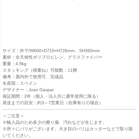
サイズ：外寸/W600×D710×H726mm、SH360mm
素材：全天候性ポリプロピレン、グラスファイバー
重量：4.9kg
スタッキング（積重ね）可能数：11脚
備考：屋内外で使用可、完成品
生産国：スペイン
デザイナー：Joan Gaspar
保証期間：2年（個人・法人共に通常使用に限る）
発送までの目安：約3～7営業日（在庫有りの場合）
＜ご注意＞
※輸入品のため多少の擦り傷、汚れなどが生じます。
※所々にバリがございます。大き目のバリはカッターなどで取り除
いてください。