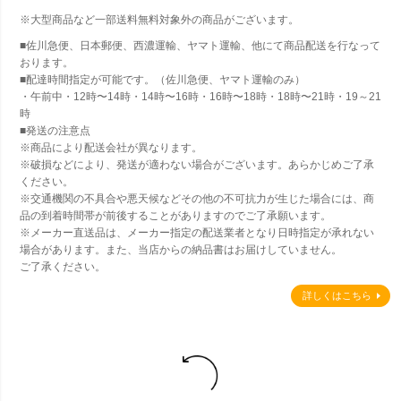
※大型商品など一部送料無料対象外の商品がございます。
■佐川急便、日本郵便、西濃運輸、ヤマト運輸、他にて商品配送を行なって
おります。
■配達時間指定が可能です。（佐川急便、ヤマト運輸のみ）
・午前中・12時〜14時・14時〜16時・16時〜18時・18時〜21時・19～21
時
■発送の注意点
※商品により配送会社が異なります。
※破損などにより、発送が適わない場合がございます。あらかじめご了承
ください。
※交通機関の不具合や悪天候などその他の不可抗力が生じた場合には、商
品の到着時間帯が前後することがありますのでご了承願います。
※メーカー直送品は、メーカー指定の配送業者となり日時指定が承れない
場合があります。また、当店からの納品書はお届けしていません。
ご了承ください。
詳しくはこちら